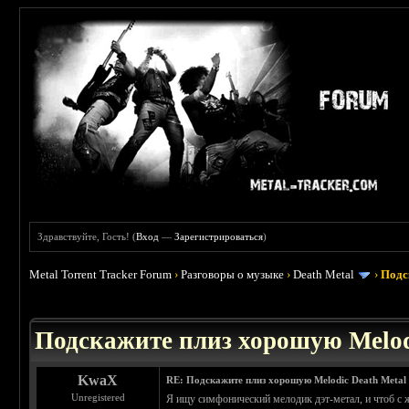
Здравствуйте, Гость! (
Вход
—
Зарегистрироваться
)
Metal Torrent Tracker Forum
›
Разговоры о музыке
›
Death Metal
›
Подс
 3.4
Подскажите плиз хорошую Melod
KwaX
RE: Подскажите плиз хорошую Melodic Death Metal
Unregistered
Я ищу симфонический мелодик дэт-метал, и чтоб с же