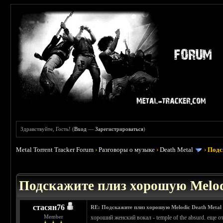
Здравствуйте, Гость! (
Вход
—
Зарегистрироваться
)
Metal Torrent Tracker Forum
›
Разговоры о музыке
›
Death Metal
›
Подс
 3.4
Подскажите плиз хорошую Melod
стасян76
RE: Подскажите плиз хорошую Melodic Death Metal
Member
хороший женский вокал - temple of the absurd. еще о