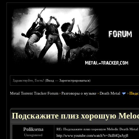
Здравствуйте, Гость! (
Вход
—
Зарегистрироваться
)
Metal Torrent Tracker Forum
›
Разговоры о музыке
›
Death Metal
›
Подс
 3.4
Подскажите плиз хорошую Melod
Poliksena
RE: Подскажите плиз хорошую Melodic Death Metal
Unregistered
http://www.youtube.com/watch?v=JkiB4QaAyj8