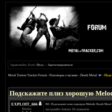
Здравствуйте, Гость! (
Вход
—
Зарегистрироваться
)
Metal Torrent Tracker Forum
›
Разговоры о музыке
›
Death Metal
›
Подс
 3.4
Подскажите плиз хорошую Melod
EXPLOIT_666
RE: Подскажите плиз хорошую Melodic Death Metal
Member
послушайте Anterior. Не пожалеете.