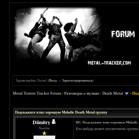
Здравствуйте, Гость! (
Вход
—
Зарегистрироваться
)
Metal Torrent Tracker Forum
›
Разговоры о музыке
›
Death Metal
›
Под
Голосов: 5 - Средняя оценка: 3.4
1
2
3
4
5
Подскажите плиз хорошую Melodic Death Metal группу
Diimitry
RE: Подскажите плиз хорошую Melodic 
Newbie
Кто-нибудь может посоветовать группу/