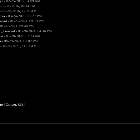
gx
- 02-25-2015, 04:09 AM
 05-26-2016, 06:14 PM
- 05-30-2016, 12:29 AM
zza
- 03-24-2020, 05:27 PM
scent
- 01-27-2021, 09:19 PM
 01-27-2021, 09:40 PM
r_Crescent
- 01-28-2021, 04:36 PM
ss
- 01-28-2021, 03:23 AM
6
- 08-29-2021, 01:02 PM
- 10-26-2021, 11:01 AM
им
|
Список RSS
|