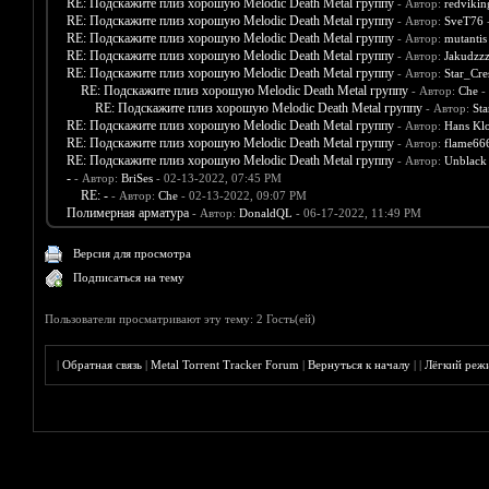
RE: Подскажите плиз хорошую Melodic Death Metal группу
- Автор:
redvikin
RE: Подскажите плиз хорошую Melodic Death Metal группу
- Автор:
SveT76
-
RE: Подскажите плиз хорошую Melodic Death Metal группу
- Автор:
mutantis
RE: Подскажите плиз хорошую Melodic Death Metal группу
- Автор:
Jakudzzz
RE: Подскажите плиз хорошую Melodic Death Metal группу
- Автор:
Star_Cre
RE: Подскажите плиз хорошую Melodic Death Metal группу
- Автор:
Che
-
RE: Подскажите плиз хорошую Melodic Death Metal группу
- Автор:
Sta
RE: Подскажите плиз хорошую Melodic Death Metal группу
- Автор:
Hans Klo
RE: Подскажите плиз хорошую Melodic Death Metal группу
- Автор:
flame66
RE: Подскажите плиз хорошую Melodic Death Metal группу
- Автор:
Unblack
-
- Автор:
BriSes
- 02-13-2022, 07:45 PM
RE: -
- Автор:
Che
- 02-13-2022, 09:07 PM
Полимерная арматура
- Автор:
DonaldQL
- 06-17-2022, 11:49 PM
Версия для просмотра
Подписаться на тему
Пользователи просматривают эту тему: 2 Гость(ей)
|
Обратная связь
|
Metal Torrent Tracker Forum
|
Вернуться к началу
|
|
Лёгкий реж