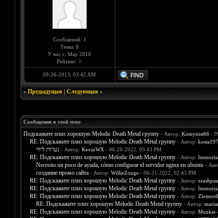
Сообщений: 1
Темы: 0
У нас с: May 2010
Рейтинг:
0
09-26-2013, 03:42 AM
«
Предыдущая
|
Следующая
»
Сообщения в этой теме
Подскажите плиз хорошую Melodic Death Metal группу
- Автор:
Komynist66
- 0
RE: Подскажите плиз хорошую Melodic Death Metal группу
- Автор:
kosta19
נערות ליווי
- Автор:
KevinWX
- 06-20-2022, 03:43 PM
RE: Подскажите плиз хорошую Melodic Death Metal группу
- Автор:
Immorta
Necesito un poco de ayuda, cómo configurar el servidor nginx en ubuntu
- Авт
создание промо сайта
- Автор:
WillieZonge
- 06-21-2022, 02:45 PM
RE: Подскажите плиз хорошую Melodic Death Metal группу
- Автор:
zzashpau
RE: Подскажите плиз хорошую Melodic Death Metal группу
- Автор:
Immorta
RE: Подскажите плиз хорошую Melodic Death Metal группу
- Автор:
Zlomord
RE: Подскажите плиз хорошую Melodic Death Metal группу
- Автор:
mari
RE: Подскажите плиз хорошую Melodic Death Metal группу
- Автор:
Munkie
-