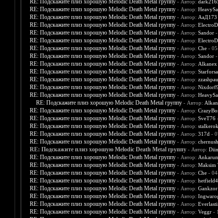
RE: Подскажите плиз хорошую Melodic Death Metal группу
- Автор:
dark216
RE: Подскажите плиз хорошую Melodic Death Metal группу
- Автор:
HeavySa
RE: Подскажите плиз хорошую Melodic Death Metal группу
- Автор:
АаД173
RE: Подскажите плиз хорошую Melodic Death Metal группу
- Автор:
ElectroD
RE: Подскажите плиз хорошую Melodic Death Metal группу
- Автор:
Sandor
-
RE: Подскажите плиз хорошую Melodic Death Metal группу
- Автор:
ElectroD
RE: Подскажите плиз хорошую Melodic Death Metal группу
- Автор:
Che
- 05
RE: Подскажите плиз хорошую Melodic Death Metal группу
- Автор:
Sandor
-
RE: Подскажите плиз хорошую Melodic Death Metal группу
- Автор:
Alkanex
RE: Подскажите плиз хорошую Melodic Death Metal группу
- Автор:
Starfors
RE: Подскажите плиз хорошую Melodic Death Metal группу
- Автор:
zzashpau
RE: Подскажите плиз хорошую Melodic Death Metal группу
- Автор:
Nixdorf
RE: Подскажите плиз хорошую Melodic Death Metal группу
- Автор:
HeavySa
RE: Подскажите плиз хорошую Melodic Death Metal группу
- Автор:
Alkan
RE: Подскажите плиз хорошую Melodic Death Metal группу
- Автор:
CrazyBo
RE: Подскажите плиз хорошую Melodic Death Metal группу
- Автор:
SveT76
-
RE: Подскажите плиз хорошую Melodic Death Metal группу
- Автор:
stalkero
RE: Подскажите плиз хорошую Melodic Death Metal группу
- Автор:
317d
- 0
RE: Подскажите плиз хорошую Melodic Death Metal группу
- Автор:
chernush
RE: Подскажите плиз хорошую Melodic Death Metal группу
- Автор:
Diim
RE: Подскажите плиз хорошую Melodic Death Metal группу
- Автор:
Ankaru
RE: Подскажите плиз хорошую Melodic Death Metal группу
- Автор:
Maksim T
RE: Подскажите плиз хорошую Melodic Death Metal группу
- Автор:
Che
- 04
RE: Подскажите плиз хорошую Melodic Death Metal группу
- Автор:
hetfield
RE: Подскажите плиз хорошую Melodic Death Metal группу
- Автор:
Gankzor
RE: Подскажите плиз хорошую Melodic Death Metal группу
- Автор:
Ingwaro
RE: Подскажите плиз хорошую Melodic Death Metal группу
- Автор:
Everlast
RE: Подскажите плиз хорошую Melodic Death Metal группу
- Автор:
Veggr
- 