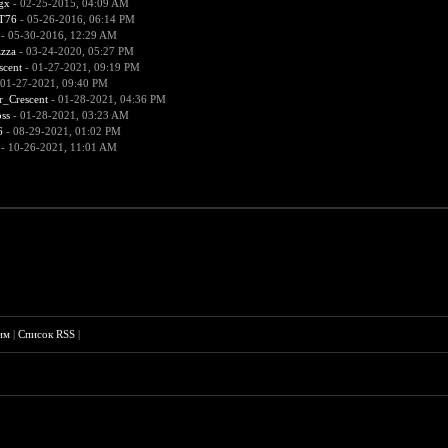
gx
- 02-25-2015, 04:09 AM
T76
- 05-26-2016, 06:14 PM
- 05-30-2016, 12:29 AM
zza
- 03-24-2020, 05:27 PM
scent
- 01-27-2021, 09:19 PM
 01-27-2021, 09:40 PM
r_Crescent
- 01-28-2021, 04:36 PM
ss
- 01-28-2021, 03:23 AM
6
- 08-29-2021, 01:02 PM
- 10-26-2021, 11:01 AM
им
|
Список RSS
|