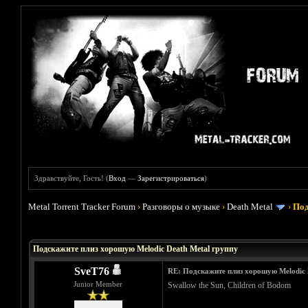
Здравствуйте, Гость! (
Вход
—
Зарегистрироваться
)
Metal Torrent Tracker Forum
›
Разговоры о музыке
›
Death Metal
›
Под
Голосов: 5 - Средняя оценка: 3.4
1
2
3
4
5
Подскажите плиз хорошую Melodic Death Metal группу
SveT76
RE: Подскажите плиз хорошую Melodic 
Junior Member
Swallow the Sun, Children of Bodom