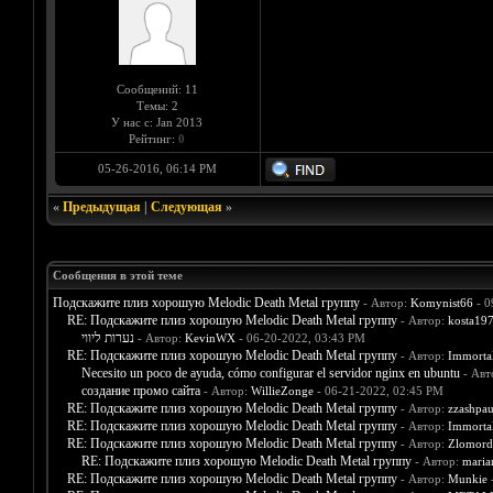
Сообщений: 11
Темы: 2
У нас с: Jan 2013
Рейтинг:
0
05-26-2016, 06:14 PM
«
Предыдущая
|
Следующая
»
Сообщения в этой теме
Подскажите плиз хорошую Melodic Death Metal группу
- Автор:
Komynist66
- 0
RE: Подскажите плиз хорошую Melodic Death Metal группу
- Автор:
kosta19
נערות ליווי
- Автор:
KevinWX
- 06-20-2022, 03:43 PM
RE: Подскажите плиз хорошую Melodic Death Metal группу
- Автор:
Immorta
Necesito un poco de ayuda, cómo configurar el servidor nginx en ubuntu
- Авт
создание промо сайта
- Автор:
WillieZonge
- 06-21-2022, 02:45 PM
RE: Подскажите плиз хорошую Melodic Death Metal группу
- Автор:
zzashpau
RE: Подскажите плиз хорошую Melodic Death Metal группу
- Автор:
Immorta
RE: Подскажите плиз хорошую Melodic Death Metal группу
- Автор:
Zlomord
RE: Подскажите плиз хорошую Melodic Death Metal группу
- Автор:
mari
RE: Подскажите плиз хорошую Melodic Death Metal группу
- Автор:
Munkie
-