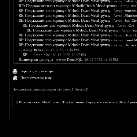
RE: Подскажите плиз хорошую Melodic Death Metal группу
- Автор:
redvikin
RE: Подскажите плиз хорошую Melodic Death Metal группу
- Автор:
Sve
RE: Подскажите плиз хорошую Melodic Death Metal группу
- Автор:
mutantis
RE: Подскажите плиз хорошую Melodic Death Metal группу
- Автор:
Jakudzzz
RE: Подскажите плиз хорошую Melodic Death Metal группу
- Автор:
Star_Cre
RE: Подскажите плиз хорошую Melodic Death Metal группу
- Автор:
Che
-
RE: Подскажите плиз хорошую Melodic Death Metal группу
- Автор:
Sta
RE: Подскажите плиз хорошую Melodic Death Metal группу
- Автор:
Hans Klo
RE: Подскажите плиз хорошую Melodic Death Metal группу
- Автор:
flame66
RE: Подскажите плиз хорошую Melodic Death Metal группу
- Автор:
Unblack
-
- Автор:
BriSes
- 02-13-2022, 07:45 PM
RE: -
- Автор:
Che
- 02-13-2022, 09:07 PM
Полимерная арматура
- Автор:
DonaldQL
- 06-17-2022, 11:49 PM
Версия для просмотра
Подписаться на тему
Пользователи просматривают эту тему: 1 Гость(ей)
|
Обратная связь
|
Metal Torrent Tracker Forum
|
Вернуться к началу
|
|
Лёгкий реж