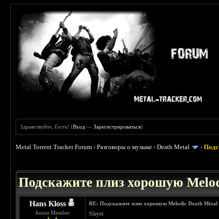
Здравствуйте, Гость! (
Вход
—
Зарегистрироваться
)
Metal Torrent Tracker Forum
›
Разговоры о музыке
›
Death Metal
›
Подс
 3.4
Подскажите плиз хорошую Melod
Hans Kloss
RE: Подскажите плиз хорошую Melodic Death Metal
Junior Member
Slayer.