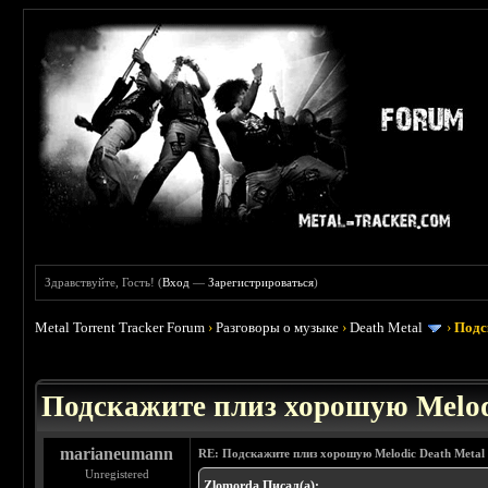
Здравствуйте, Гость! (
Вход
—
Зарегистрироваться
)
Metal Torrent Tracker Forum
›
Разговоры о музыке
›
Death Metal
›
Подс
 3.4
Подскажите плиз хорошую Melod
marianeumann
RE: Подскажите плиз хорошую Melodic Death Metal
Unregistered
Zlomorda Писал(а):