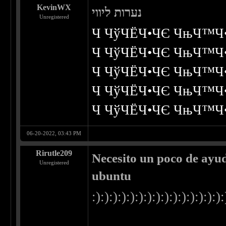
KevinWX
נערות ליווי
Unregistered
Ч ЧўЧЁЧ•ЧЄ ЧњЧ™Ч•
Ч ЧўЧЁЧ•ЧЄ ЧњЧ™Ч
Ч ЧўЧЁЧ•ЧЄ ЧњЧ™Ч
Ч ЧўЧЁЧ•ЧЄ ЧњЧ™Ч
Ч ЧўЧЁЧ•ЧЄ ЧњЧ™Ч
06-20-2022, 03:43 PM
Rirutle209
Necesito un poco de ayud
Unregistered
ubuntu
:):):):):):):):):):):):):):):):