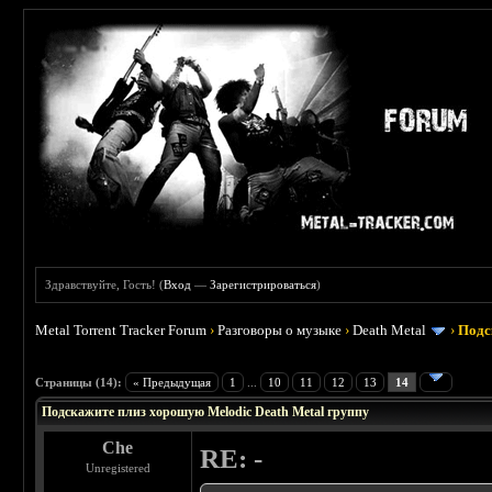
Здравствуйте, Гость! (
Вход
—
Зарегистрироваться
)
Metal Torrent Tracker Forum
›
Разговоры о музыке
›
Death Metal
›
Подс
 3.4
Страницы (14):
« Предыдущая
1
...
10
11
12
13
14
Подскажите плиз хорошую Melodic Death Metal группу
Che
RE: -
Unregistered