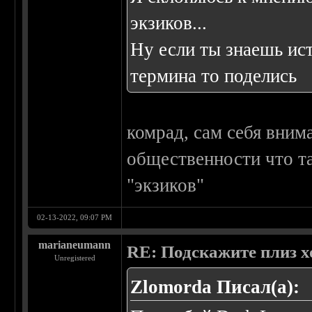
экзиков...
Ну если ты знаешь ис
термина то поделись
комрад, сам себя вним
общественности что та
"экзиков"
02-13-2022, 09:07 PM
marianeumann
RE: Подскажите плиз х
Unregistered
Zlomorda Писал(а):