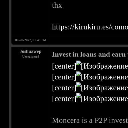
thx
https://kirukiru.es/como
06-20-2022, 07:49 PM
Joshuawep
Invest in loans and earn 
Unregistered
[center]
[center]
[center]
[center]
Moncera is a P2P invest