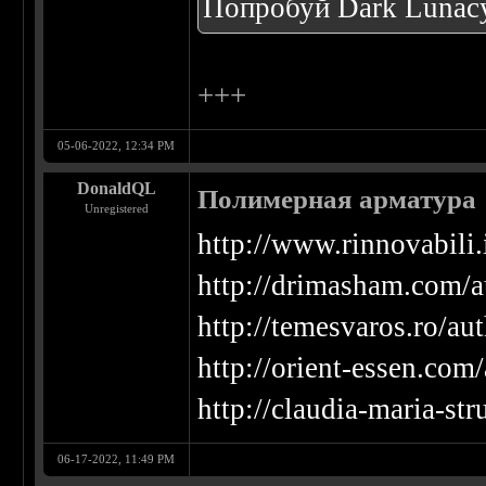
Попробуй Dark Lunacy
+++
05-06-2022, 12:34 PM
DonaldQL
Полимерная арматура
Unregistered
http://www.rinnovabili.i
http://drimasham.com/a
http://temesvaros.ro/au
http://orient-essen.com
http://claudia-maria-st
06-17-2022, 11:49 PM