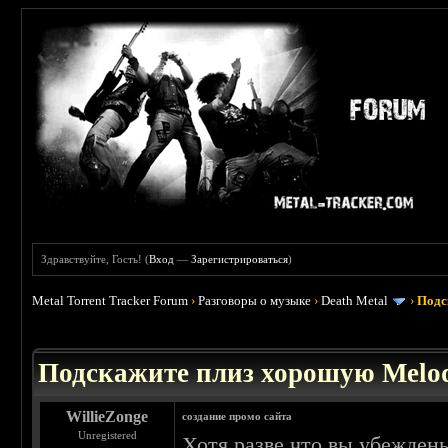
Здравствуйте, Гость! (
Вход
—
Зарегистрироваться
)
Metal Torrent Tracker Forum
›
Разговоры о музыке
›
Death Metal
›
Подс
 3.4
Подскажите плиз хорошую Melod
WillieZonge
создание промо сайта
Unregistered
Хотя разве что вы убеждены