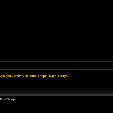
Артерия, Легион, Деникин спирт - Клуб Театръ
 Клуб Театръ