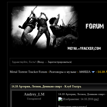
Здравствуйте, Гость! (
Вход
—
Зарегистрироваться
)
Metal Torrent Tracker Forum
›
Разговоры о музыке
›
АФИША
›
14.10 
Голосов: 0 - Средняя оценка: 0
1
2
3
4
5
14.10 Артерия, Легион, Деникин спирт - Клуб Театръ
Andrey_LM
14.10 Артерия, Легион, Деникин спирт -
Unregistered
Внимание металхеды!