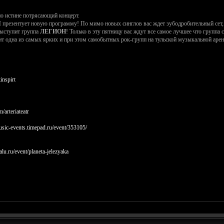
о истине потрясающий концерт.
Я
презентует новую программу! По мимо новых синглов вас ждет зубодробительный сет,
выступит группа
ЛЕГИОН
! Только в эту пятницу вас ждут все самое лучшее что группа
т одна из самых ярких и при этом самобытных рок-групп на тульской музыкальной арен
inspirt
m/arteriateatr
music-events.timepad.ru/event/353105/
lu.ru/event/planeta-jelezyaka