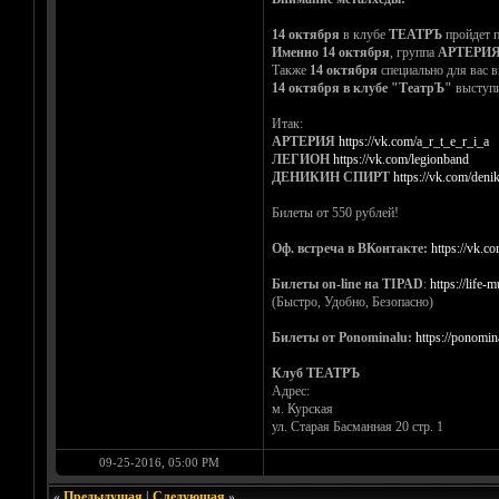
14 октября
в клубе
ТЕАТРЪ
пройдет п
Именно 14 октября
, группа
АРТЕРИ
Также
14 октября
специально для вас 
14 октября в клубе "ТеатрЪ"
выступи
Итак:
АРТЕРИЯ
https://vk.com/a_r_t_e_r_i_a
ЛЕГИОН
https://vk.com/legionband
ДЕНИКИН СПИРТ
https://vk.com/denik
Билеты от 550 рублей!
Оф. встреча в ВКонтакте:
https://vk.co
Билеты on-line на TIPAD
:
https://life-
(Быстро, Удобно, Безопасно)
Билеты от Ponominalu:
https://ponomina
Клуб ТЕАТРЪ
Адрес:
м. Курская
ул. Старая Басманная 20 стр. 1
09-25-2016, 05:00 PM
«
Предыдущая
|
Следующая
»