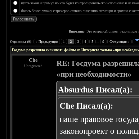
пусть закон и примут но кто будет контролировать его исполнение и на к
боюсь боюсь ухожу с трекеров ставлю лицензию антивиря и грохаю с жестк
Внимание!
Это открытый опрос, участникам п
 0
Страницы (9):
« Предыдущая
1
2
3
4
5
...
9
Следующая »
Госдума разрешила скачивать файлы из Интернета только «при необходи
Che
RE: Госдума разрешила
Unregistered
«при необходимости»
Absurdus Писал(а):
Che Писал(а):
наше правовое государ
законопроект о полици