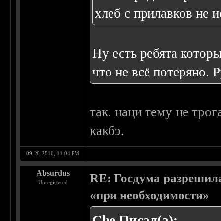
хлеб с прилавков не и
Ну есть ребята которы
что не всё потеряно. 
так. наци тему не тро
какбэ.
09-26-2010, 11:04 PM
Absurdus
RE: Госдума разрешила
Unregistered
«при необходимости»
Che Писал(а):