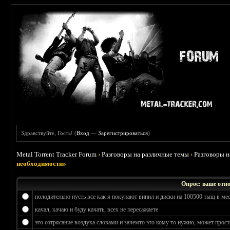
Здравствуйте, Гость! (
Вход
—
Зарегистрироваться
)
Metal Torrent Tracker Forum
›
Разговоры на различные темы
›
Разговоры 
необходимости»
Опрос: ваше отн
полодительно пусть все как я покупают винил и диски на 100500 тыщ в ме
качал, качаю и буду качать, всех не пересажаете
это сотрясание воздуха словами и зачемто это кому то нужно, может прос