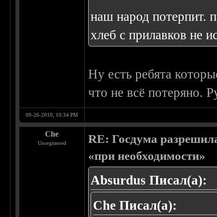
наш народ потерпит. п
хлеб с прилавков не ис
Ну есть ребята которы
что не всё потеряно. Р
09-26-2010, 10:34 PM
Che
RE: Госдума разрешила
Unregistered
«при необходимости»
Absurdus Писал(а):
Che Писал(а):