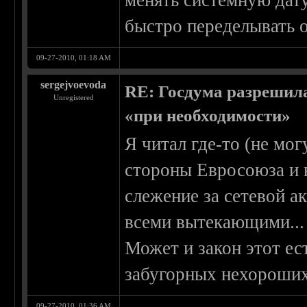
менять системную дату
быстро переделывать о
09-27-2010, 01:18 AM
sergejvoevoda
RE: Госдума разрешила
Unregistered
«при необходимости»
Я читал где-то (не мог
стороны Евросоюза и н
слежение за сетевой а
всеми вытекающими...
Может и закон этот ес
забугорных нехороших
09-27-2010, 01:36 AM