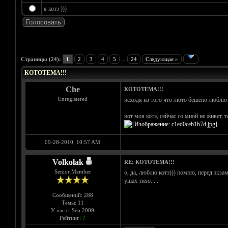
я котэ )))
Голосов: 5 - Средняя оценка: 3.8
1
2
3
4
5
Страницы (24):
1
2
3
4
5
...
24
Следующая »
КОТОТЕМА!!!
Che
КОТОТЕМА!!!
Unregistered
исходя из того что люто бешено люблю к
вот моя котэ, сейчас со мной не живет, 
09-28-2010, 10:57 AM
Volkolak
RE: КОТОТЕМА!!!
Senior Member
о, да, люблю котэ))) помню, перед экзам
ушах тихо.....
Сообщений: 288
Темы: 11
У нас с: Sep 2009
Рейтинг:
7