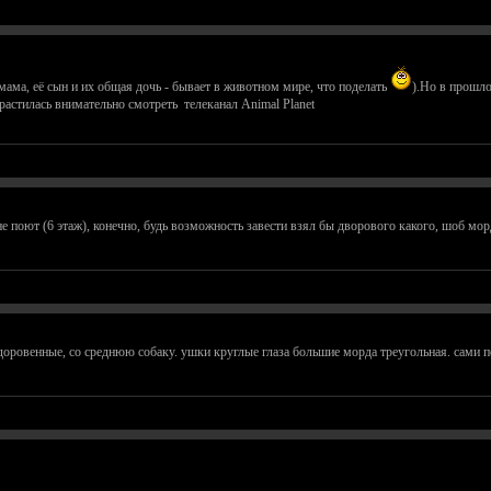
мама, её сын и их общая дочь - бывает в животном мире, что поделать
).Но в прошло
растилась внимательно смотреть телеканал Animal Planet
не поют (6 этаж), конечно, будь возможность завести взял бы дворового какого, шоб мор
здоровенные, со среднюю собаку. ушки круглые глаза большие морда треугольная. сами по