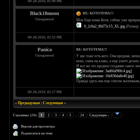
09-28-2010, 01:09 PM
Black18moon
RE: КОТОТЕМА!!!
Unregistered
Моя Еще юная Котя, сейчас уже превращ
0_2c6a2_8fd75c15_XL.jpg
(Размер: 
09-28-2010, 01:52 PM
Panica
RE: КОТОТЕМА!!!
Unregistered
У нас тоже есть котэ..Она вредная, неп
кено, спать на клаве, а еще умеет делат
И все же это вредное создание самое лю
Правда здесь она еще совсем маленькая,
09-28-2010, 02:17 PM
«
Предыдущая
|
Следующая
»
Страницы (24):
1
2
3
4
5
...
24
Следующая »
Версия для просмотра
Подписаться на тему