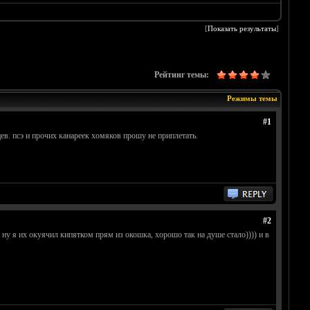
[
Показать результаты
]
Рейтинг темы:
Режимы темы
#1
ев. псэ и прочих канареек хомяков прошу не приплетать.
#2
.. ну я их окуячил кипятком прям из окошка, хорошо так на душе стало)))) и в