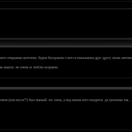
отэ открываю кототему. будем беседовать о котэ и показывать друг другу своих питомц
так вышло. но очень ее люблю всеравно.
еном (или после?!) был пьяный. лег спать, а под окном котэ плодятся. да грооомко так..