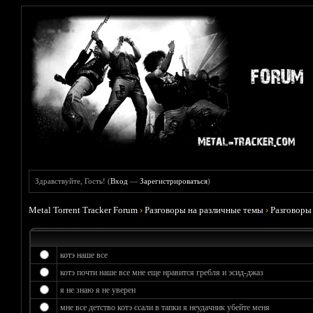
Здравствуйте, Гость! (
Вход
—
Зарегистрироваться
)
Metal Torrent Tracker Forum
›
Разговоры на различные темы
›
Разговоры
котэ наше все
котэ почти наше все мне еще нравится гребля и эсид-джаз
я не знаю я не уверен
мне все детство котэ ссали в тапки я неудачник убейте меня