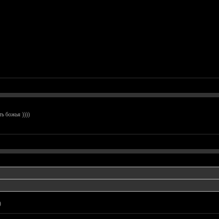
ь божья ))))
)