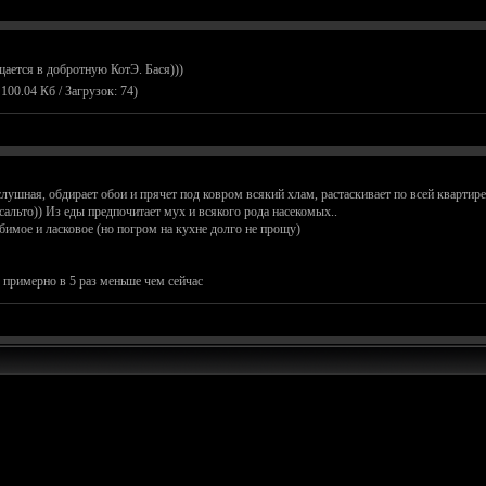
ается в добротную КотЭ. Бася)))
100.04 Кб / Загрузок: 74)
ослушная, обдирает обои и прячет под ковром всякий хлам, растаскивает по всей квартире
ь сальто)) Из еды предпочитает мух и всякого рода насекомых..
бимое и ласковое (но погром на кухне долго не прощу)
 примерно в 5 раз меньше чем сейчас