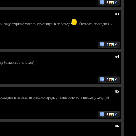
#3
м году старшие умерли с разницей в пол-года
. Осталась последняя -
#4
да была как у свинкса)
#5
джарые и пятнистые как леопарды. с таким котэ хоть на охоту ходи )))
#6