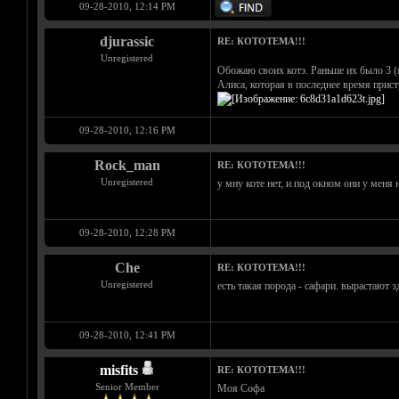
09-28-2010, 12:14 PM
djurassic
RE: КОТОТЕМА!!!
Unregistered
Обожаю своих котэ. Раньше их было 3 (
Алиса, которая в последнее время прист
09-28-2010, 12:16 PM
Rock_man
RE: КОТОТЕМА!!!
Unregistered
у мну коте нет, и под окном они у меня 
09-28-2010, 12:28 PM
Che
RE: КОТОТЕМА!!!
Unregistered
есть такая порода - сафари. вырастают 
09-28-2010, 12:41 PM
misfits
RE: КОТОТЕМА!!!
Senior Member
Моя Софа