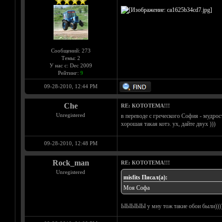
Сообщений: 273
Темы: 2
У нас с: Dec 2009
Рейтинг:
9
09-28-2010, 12:44 PM
Che
RE: КОТОТЕМА!!!
Unregistered
в переводе с греческого София - мудрост
хорошая такая котэ. ух, дайте двух )))
09-28-2010, 12:48 PM
Rock_man
RE: КОТОТЕМА!!!
Unregistered
misfits Писал(а):
Моя Софа
ЫЫЫЫЫ у мну тож такие обои были)))