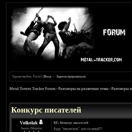
Здравствуйте, Гость! (
Вход
—
Зарегистрироваться
)
Metal Torrent Tracker Forum
›
Разговоры на различные темы
›
Разговоры 
Конкурс писателей
Volkolak
RE: Конкурс писателей
Senior Member
Буду "писателем". кто со мной??