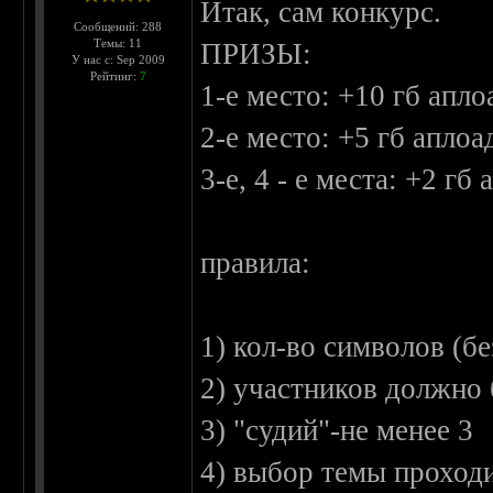
Итак, сам конкурс.
Сообщений: 288
Темы: 11
ПРИЗЫ:
У нас с: Sep 2009
Рейтинг:
7
1-е место: +10 гб апло
2-е место: +5 гб аплоа
3-е, 4 - е места: +2 гб 
правила:
1) кол-во символов (б
2) участников должно 
3) "судий"-не менее 3
4) выбор темы проходи