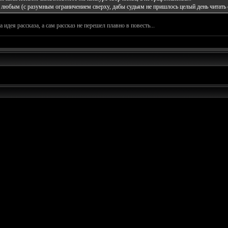
ь любым (с разумным ограничением сверху, дабы судьям не пришлось целый день читать 
идея рассказа, а сам рассказ не перешел плавно в повесть...