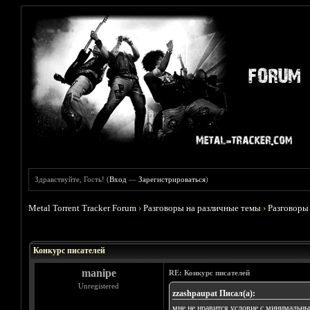
Здравствуйте, Гость! (
Вход
—
Зарегистрироваться
)
Metal Torrent Tracker Forum
›
Разговоры на различные темы
›
Разговоры
Голосов: 0 - Средняя оценка: 0
1
2
3
4
5
Конкурс писателей
manipe
RE: Конкурс писателей
Unregistered
zzashpaupat Писал(а):
мне не нравится условие с минимальным