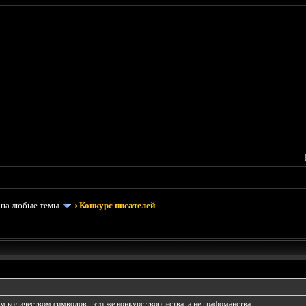
 на любые темы
›
Конкурс писателей
 количеством символов...это же конкурс творчества, а не графоманства...