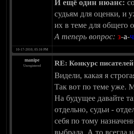
И ещё один нюанс:
со
судьям для оценки, и 
их в теме для общего о
А теперь вопрос:
з
-
а
-
10-17-2010, 05:16 PM
manipe
RE: Конкурс писателей
Unregistered
Видели, какая я строга
Так вот по теме уже. 
На будущее давайте так
отдельно, судьи - отд
себя по тому назначен
выбрала. А то всегда н