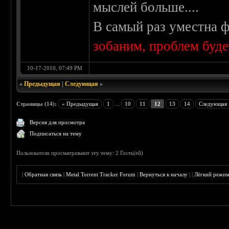
мыслей больше....
В самый раз уместна 
зобаним, проблем буд
10-17-2010, 07:49 PM
«
Предыдущая
|
Следующая
»
Страницы (14):
« Предыдущая
1
...
10
11
12
13
14
Следующая 
Версия для просмотра
Подписаться на тему
Пользователи просматривают эту тему: 2 Гость(ей)
|
Обратная связь
|
Metal Torrent Tracker Forum
|
Вернуться к началу
|
|
Лёгкий режи