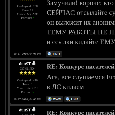
Замучили! короче: кто
Сообщений: 288
Темы: 11
СЕЙЧАС отсылайте с
У нас с: Sep 2009
Рейтинг:
7
он выложит их аноним
ТЕМУ РАБОТЫ НЕ ПИХ
и ссылки кидайте ЕМУ 
10-17-2010, 04:05 PM
duuST
RE: Конкурс писателей
С17H21NO4
Ага, все слушаемся Его
Сообщений: 420
Темы: 5
в ЛС кидаем
У нас с: Jan 2010
Рейтинг:
6
10-17-2010, 04:06 PM
duuST
RE: Конкурс писателей
С17H21NO4