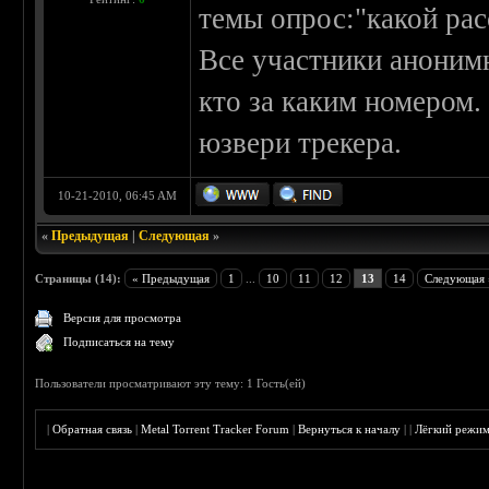
темы опрос:"какой ра
Все участники аноним
кто за каким номером.
юзвери трекера.
10-21-2010, 06:45 AM
«
Предыдущая
|
Следующая
»
Страницы (14):
« Предыдущая
1
...
10
11
12
13
14
Следующая 
Версия для просмотра
Подписаться на тему
Пользователи просматривают эту тему: 1 Гость(ей)
|
Обратная связь
|
Metal Torrent Tracker Forum
|
Вернуться к началу
|
|
Лёгкий режи