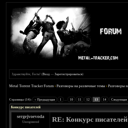
Здравствуйте, Гость! (
Вход
—
Зарегистрироваться
)
Metal Torrent Tracker Forum
›
Разговоры на различные темы
›
Разговоры 
Страницы (14):
« Предыдущая
1
...
10
11
12
13
14
Следующая 
Конкурс писателей
sergejvoevoda
RE: Конкурс писателей
Unregistered