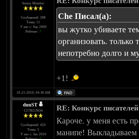
RE: Конкурс писателей
Senior Member
Che Писал(а):
Сообщений: 288
Темы: 11
У нас с: Sep 2009
вы жутко убиваете те
Рейтинг:
7
организовать. только 
непотребно долго и м
+1!
10-21-2010, 04:36 AM
duuST
RE: Конкурс писателей
С17H21NO4
Кароче. у меня есть п
Сообщений: 420
Темы: 5
манипе! Выкладываем р
У нас с: Jan 2010
Рейтинг:
6