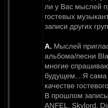
ли у Вас мыслей п
гостевых музыкант
записи других гру
А.
Мыслей приглас
альбома/песни Bla
многие спрашиваю
будущем... Я сама
качестве гостевог
В прошлом записыв
ANFEL, Skylord, Di