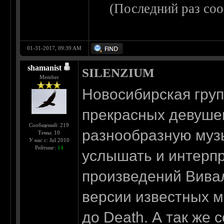
(Последний раз со
01-31-2017, 09:39 AM
shamanist
SILENZIUM
Member
Новосибирская груп
прекрасных девуше
Сообщений: 219
разнообразную музы
Темы: 10
У нас с: Jul 2010
Рейтинг:
14
услышать и интерпр
произведений Вивал
версии известных м
до Death. А так же 