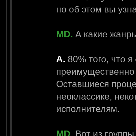
но об этом вы узн
MD.
А какие жанр
А.
80% того, что я
преимущественно b
Оставшиеся проце
неоклассике, нек
исполнителям.
MD.
Вот из группы 