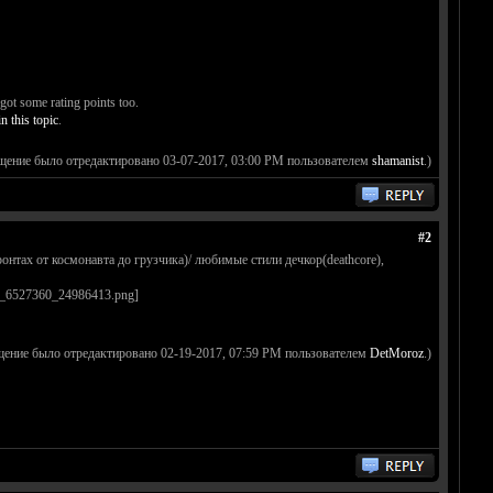
got some rating points too.
in this topic
.
щение было отредактировано 03-07-2017, 03:00 PM пользователем
shamanist
.)
#2
ронтах от космонавта до грузчика)/ любимые стили дечкор(deathcore),
щение было отредактировано 02-19-2017, 07:59 PM пользователем
DetMoroz
.)