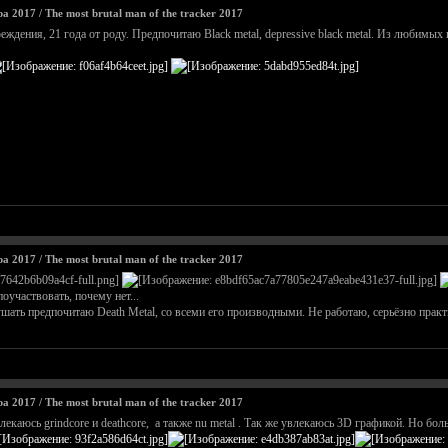
2017 / The most brutal man of the tracker 2017
ждения, 21 года от роду. Предпочитаю Black metal, depressive black metal. Из любимых 
2017 / The most brutal man of the tracker 2017
участвовать, почему нет...
лушать предпочитаю Death Metal, со всеми его производными. Не работаю, серьёзно пра
2017 / The most brutal man of the tracker 2017
екаюсь grindcore и deathcore, а также nu metal . Так же увлекаюсь 3D графикой. Но бо