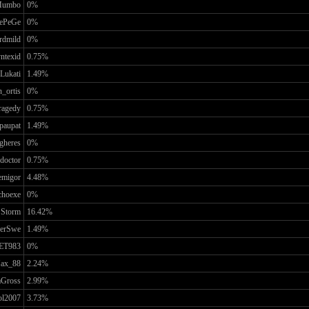
umbo
0%
ePeGe
0%
rdmild
0%
ntexid
0.75%
Lukati
1.49%
_ortis
0%
ragedy
0.75%
paupat
1.49%
gheres
0%
doctor
0.75%
migor
4.48%
choexe
0%
 Storm
16.42%
verSwe
1.49%
ET983
0%
ax_88
2.24%
Gross
2.99%
ol2007
3.73%