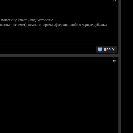
, может еще что-то - под настроение...
овестке - огнемет), немного пироман/фаершик, люблю черные рубашки.
#8