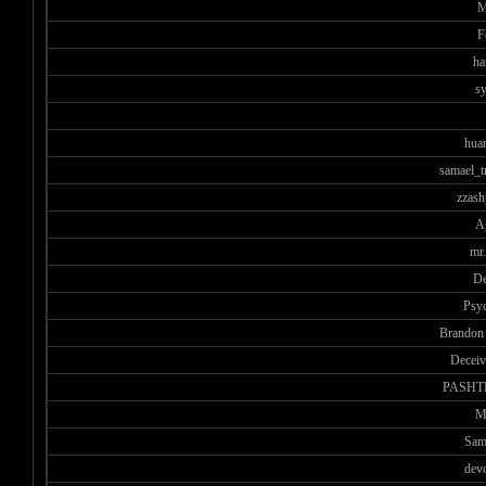
M
F
ha
sy
huan
samael_t
zzash
A
mr.
De
Psy
Brandon
Decei
PASHT
M
Sam
dev