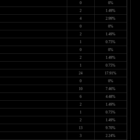
0
0%
2
1.49%
4
2.99%
0
0%
2
1.49%
1
0.75%
0
0%
2
1.49%
1
0.75%
24
17.91%
0
0%
10
7.46%
6
4.48%
2
1.49%
1
0.75%
2
1.49%
13
9.70%
3
2.24%