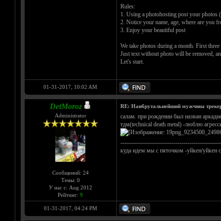
Rules:
1. Using a photohosting post your photos (y
2. Notice your name, age, where are you fr
3. Enjoy your beautiful post
We take photos during a month. First three 
Just text without photo will be removed, a
Let's start.
01-31-2017, 10:02 AM
DetMoroz
RE: Наибрутальнейший мужчина трекера 
Administrator
салам. при рождении был назван аркадие
тдм(technical death metal) -люблю агре
---------------------------------------------------
куда идем мы с пяточком -уйкен/уйкен с
Сообщений: 24
Темы: 0
У нас с: Aug 2012
Рейтинг:
9
01-31-2017, 04:24 PM