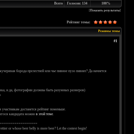
Всего
Голосов: 134
100%
[
Показать результаты
]
Рейтинг темы:
Режимы темы
#1
черявая борода прелестней или чье пивное пузо пивнее? Да начнется
яка, и да, фотографии должны быть разумных размеров)
ю
м участникам достанется рейтинг поменьше.
вшегося кандидата можно
в этой теме
.
==================
ttier or whose beer belly is more beer? Let the contest begin!