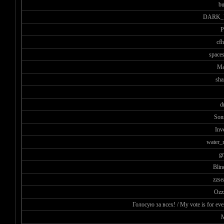
b
DARK_
P
cf
spaces
Ma
sha
d
Son
Inv
water_
gr
Blin
zzse
Ozz
Голосую за всех! / My vote is for eve