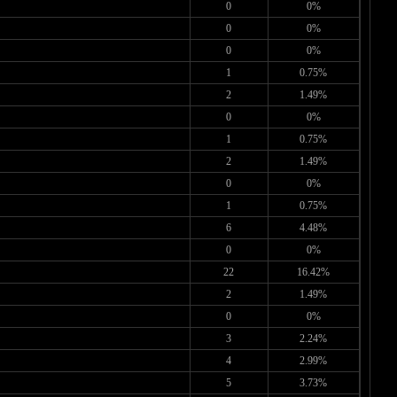
0
0%
0
0%
0
0%
1
0.75%
2
1.49%
0
0%
1
0.75%
2
1.49%
0
0%
1
0.75%
6
4.48%
0
0%
22
16.42%
2
1.49%
0
0%
3
2.24%
4
2.99%
5
3.73%