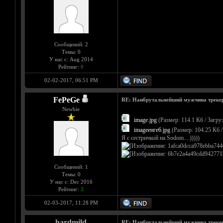
Сообщений: 2
Темы: 0
У нас с: Aug 2014
Рейтинг:
0
02-02-2017, 06:51 PM
FePeGe
RE: Наибрутальнейший мужчина трекера 
Newbie
image.jpg
(Размер: 114.1 Кб / Загруз
imageенге6.jpg
(Размер: 104.25 Кб /
Я с сестричкой на Sodom....)))))
Сообщений: 1
Темы: 0
У нас с: Dec 2016
Рейтинг:
2
02-03-2017, 11:28 PM
hardmild
RE: Наибрутальнейший мужчина трекера 