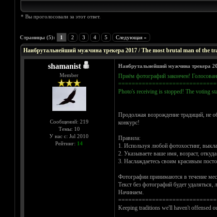
* Вы проголосовали за этот ответ.
Голосов: 4 - Средняя оценка: 5
1
2
3
4
5
Страницы (5):
1
2
3
4
5
Следующая »
Наибрутальнейший мужчина трекера 2017 / The most brutal man of the tr
shamanist
Наибрутальнейший мужчина трекера 2017 
Member
Приём фотографий закончен! Голосовани
=============================
Photo's receiving is stopped! The voting star
Продолжая возрождение традиций, не об
Сообщений: 219
конкурс!
Темы: 10
У нас с: Jul 2010
Правила:
Рейтинг:
14
1. Используя любой фотохостинг, выкла
2. Указываете ваше имя, возраст, отку
3. Наслаждаетесь своим красивым пост
Фотографии принимаются в течение меся
Текст без фотографий будет удаляться,
Начинаем.
=============================
Keeping traditions we'll haven't offensed o