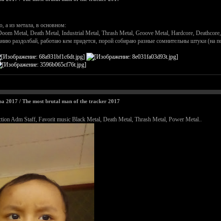
 а из метала, в основном:
Doom Metal, Death Metal, Industrial Metal, Thrash Metal, Groove Metal, Hardcore, Deathcore
нию раздолбай, работаю кем придется, порой собираю разные сомнительны штуки (на п
2017 / The most brutal man of the tracker 2017
on Adm Staff, Favorit music Black Metal, Death Metal, Thrash Metal, Power Metal..