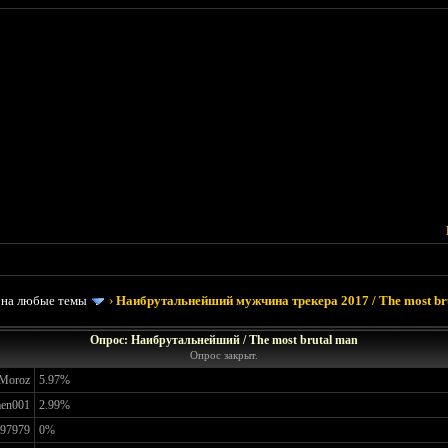
 на любые темы
›
Наибрутальнейший мужчина трекера 2017 / The most brut
Опрос: Наибрутальнейший / The most brutal man
Опрос закрыт.
Moroz
5.97%
en001
2.99%
 97979
0%