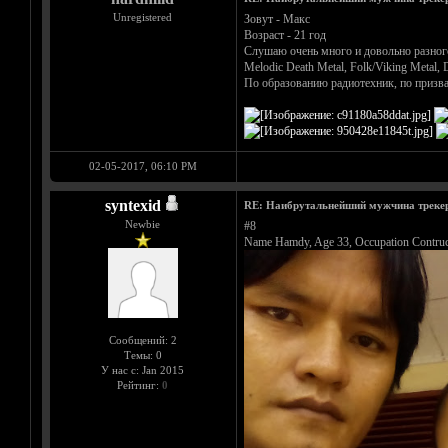
Unregistered
Зовут - Макс
Возраст - 21 год
Слушаю очень много и довольно разного,
Melodic Death Metal, Folk/Viking Metal, 
По образованию радиотехник, по призва
02-05-2017, 06:10 PM
syntexid
RE: Наибрутальнейший мужчина трекера 
Newbie
#8
Name Hamdy, Age 33, Occupation Contructi
Сообщений: 2
Темы: 0
У нас с: Jan 2015
Рейтинг:
0