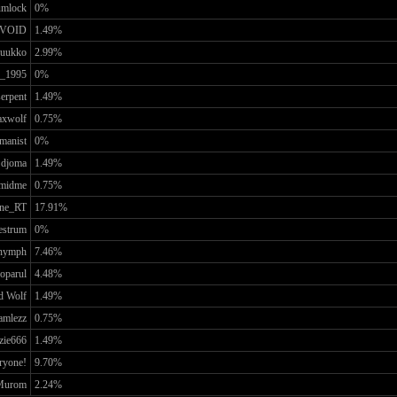
umlock
0%
VOID
1.49%
uukko
2.99%
h_1995
0%
erpent
1.49%
xwolf
0.75%
manist
0%
djoma
1.49%
midme
0.75%
ne_RT
17.91%
estrum
0%
nymph
7.46%
oparul
4.48%
d Wolf
1.49%
amlezz
0.75%
zie666
1.49%
ryone!
9.70%
Murom
2.24%