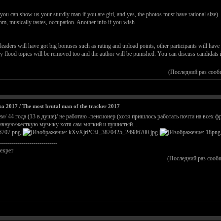
ou can show us your sturdly man if you are girl, and yes, the photos must have rational size)
om, musically tastes, occupation. Another info if you wish
leaders will have got big bonuses such as rating and upload points, other participants will have 
ny flood topics will be removed too and the author will be punished. You can discuss candidats
(Последний раз сооб
2017 / The most brutal man of the tracker 2017
м/ 44 года (13 в душе)/ не работаю -пенсионер (хотя пришлось работать почти на всех ф
ссивную/жесткую музыку хотя сам мягкий и пушистый...
-----------------------------
екрет
(Последний раз сооб