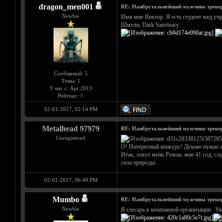
dragon_men001
RE: Наибрутальнейший мужчина трекера 
Newbie
Имя мне Виктор. Я есть студент мед.учре
Шмели, Dark Sanctuary.
Сообщений: 5
Темы: 1
У нас с: Apr 2013
Рейтинг:
0
02-01-2017, 02:14 PM
Metalhead 97979
RE: Наибрутальнейший мужчина трекера 
Unregistered
О! Интересный конкурс! Думаю нужно по
Итак, зовут меня Роман, мне 41 год, с
сила природы.
02-01-2017, 06:48 PM
Mumbo
RE: Наибрутальнейший мужчина трекера 
Newbie
Я слесарь в монтажной организации. Увл