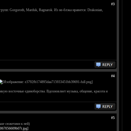
#3
групп: Gorgoroth, Marduk, Ragnarok. Из не-блэка нравятся: Drakonian,
#4
ктикую восточные единоборства. Вдохновляет музыка, общение, красота и
#5
льше сюжетами к ней)