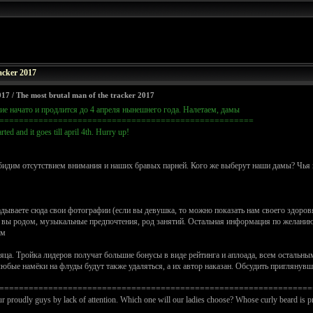
acker 2017
/ The most brutal man of the tracker 2017
е начато и продлится до 4 апреля нынешнего года. Налетаем, дамы
====================================================
ted and it goes till april 4th. Hurry up!
идим отсутствием внимания и наших бравых парней. Кого же выберут наши дамы? Чья ку
дываете сюда свои фотографии (если вы девушка, то можно показать нам своего здоров
да вы родом, музыкальные предпочтения, род занятий. Остальная информация по желани
ом
ца. Тройка лидеров получат большие бонусы в виде рейтинга и аплоада, всем остальны
 любые намёки на флуды будут также удаляться, а их автор наказан. Обсудить пригляну
================================================================
ur proudly guys by lack of attention. Which one will our ladies choose? Whose curly beard is pre