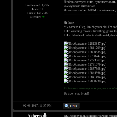
Люблю смотреть кино, путешествовать, х
Сообщений: 1,275
коммунизма
митализма.
Темы: 31
Из метала люблю MDM старой школы, deat
У нас с: Oct 2009
---------------------------------------------------
Рейтинг:
79
Hi there,
My name is Oleg, I'm 26 years old. I'm soft
I like watching movies, travelling ,going t
I like old-school melodic death metal, deat
P.S. Если вы за меня не проголосуете, то я всех з
Be true - stay brutal!
02-06-2017, 11:37 PM
Agheres
RE: Наибрутальнейший мужчина трекера 