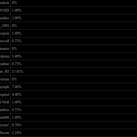
umlock
0%
VOID
1.49%
uukko
2.99%
h_1995
0%
erpent
1.49%
xwolf
0.75%
manist
0%
djoma
1.49%
midme
0.75%
ne_RT
17.91%
estrum
0%
nymph
7.46%
oparul
4.48%
d Wolf
1.49%
amlezz
0.75%
zie666
1.49%
ryone!
9.70%
Murom
2.24%