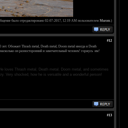
общение было отредактировано 02-07-2017, 12:19 AM пользователем
Murom
.)
#12
лет. Обожает Thrash metal, Death metal, Doom metal иногда и Death
, насколько он разносторонний и замечательный человек! горжусь им!
0. He loves Thrash metal, Death metal, Doom metal, and sometimes
try. Very shocked, how he is versatile and a wonderful person!
#13