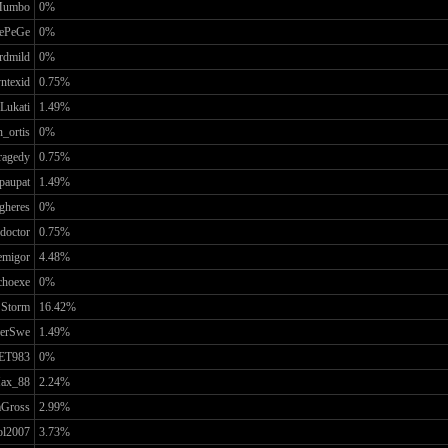
umbo
0%
ePeGe
0%
rdmild
0%
ntexid
0.75%
Lukati
1.49%
_ortis
0%
ragedy
0.75%
paupat
1.49%
gheres
0%
doctor
0.75%
migor
4.48%
choexe
0%
 Storm
16.42%
verSwe
1.49%
ET983
0%
ax_88
2.24%
Gross
2.99%
ol2007
3.73%