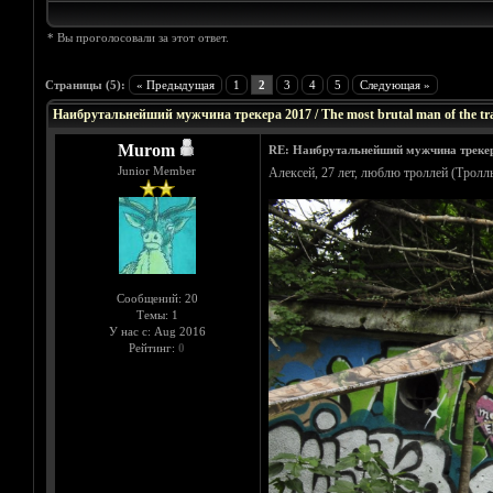
* Вы проголосовали за этот ответ.
Голосов: 4 - Средняя оценка: 5
1
2
3
4
5
Страницы (5):
« Предыдущая
1
2
3
4
5
Следующая »
Наибрутальнейший мужчина трекера 2017 / The most brutal man of the tr
Murom
RE: Наибрутальнейший мужчина трекера 
Junior Member
Алексей, 27 лет, люблю троллей (Тролль 
Сообщений: 20
Темы: 1
У нас с: Aug 2016
Рейтинг:
0