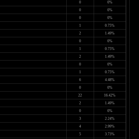
0
0%
0
0%
0
0%
1
0.75%
2
1.49%
0
0%
1
0.75%
2
1.49%
0
0%
1
0.75%
6
4.48%
0
0%
22
16.42%
2
1.49%
0
0%
3
2.24%
4
2.99%
5
3.73%