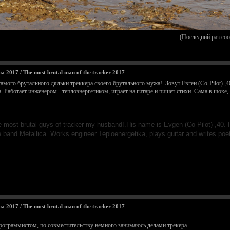
(Последний раз со
2017 / The most brutal man of the tracker 2017
мого брутального дядьки треккера своего брутального мужа!. Зовут Евген (Co-Pilot) ,40 
a. Работает инженером - теплоэнергетиком, играет на гитаре и пишет стихи. Сама в шоке
the most brutal guys of tracker mу husband!.His name is Evgen (Co-Pilot) ,4
 band Metallica. Works engineer Teploenergetika, plays guitar and writes poe
2017 / The most brutal man of the tracker 2017
программистом, по совместительству немного занимаюсь делами трекера.