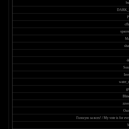
b
DARK_
P
cf
spaces
Ma
sha
d
Son
Inv
water_
gr
Blin
zzse
Ozz
Голосую за всех! / My vote is for eve