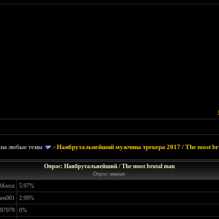
 на любые темы
›
Наибрутальнейший мужчина трекера 2017 / The most brut
Опрос: Наибрутальнейший / The most brutal man
Опрос закрыт.
Moroz
5.97%
en001
2.99%
 97979
0%