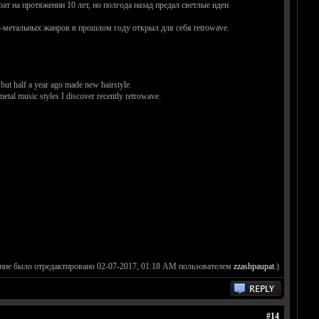
т на протяжении 10 лет, но полгода назад предал светлые идеи
не-метальных жанров в прошлом году открыл для себя retrowave.
 but half a year ago made new hairstyle.
etal music styles I discover recently retrowave.
ние было отредактировано 02-07-2017, 01:18 AM пользователем
zzashpaupat
.)
#14