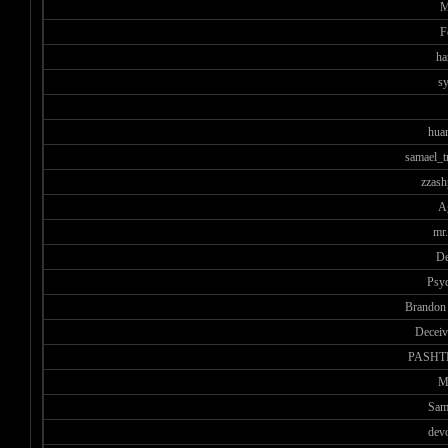
M
F
ha
sy
huan
samael_t
zzash
A
mr.
De
Psy
Brandon
Decei
PASHT
M
Sam
dev