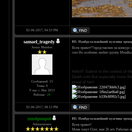
02-06-2017, 04:53 PM
samael_tragedy
RE: Наибрутальнейший мужчина трекера 
Junior Member
Всем привет!!!представляю на конкурс са
core.Но особенно любит группу Metallic
Hello!!! Submit to the contest of 
Death core.But especially loves the
Сообщений: 15
proud of him!
Темы: 0
У нас с: Mar 2013
Рейтинг:
20
02-06-2017, 08:13 PM
zzashpaupat
RE: Наибрутальнейший мужчина трекера 
Administrator
Всем привет!
Меня зовут Олег, мне 26 лет. Работаю 