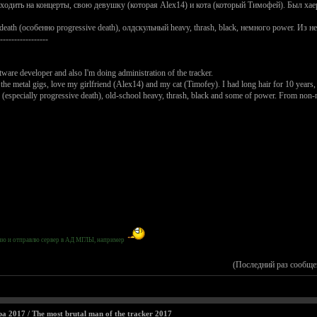
одить на концерты, свою девушку (которая Alex14) и кота (который Тимофей). Был хаера
h (особенно progressive death), олдскульный heavy, thrash, black, немного power. Из 
-----------------
ware developer and also I'm doing administration of the tracker.
o the metal gigs, love my girlfriend (Alex14) and my cat (Timofey). I had long hair for 10 years,
h (especially progressive death), old-school heavy, thrash, black and some of power. From non-m
абаню и отправлю сервер в АД МГЛЫ, например
(Последний раз сообще
2017 / The most brutal man of the tracker 2017