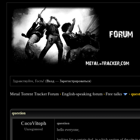
Здравствуйте, Гость! (
Вход
—
Зарегистрироваться
)
Metal Torrent Tracker Forum
›
English-speaking forum
›
Free talks
›
ques
question
CocoVitoph
question
Unregistered
hello everyone,
looking for a certain dvd, in which section of the site to 