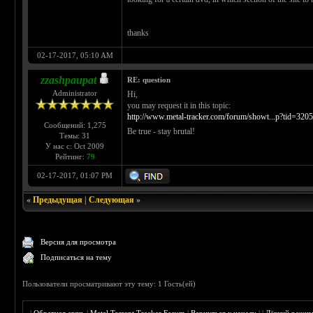
thanks
02-17-2017, 05:10 AM
zzashpaupat
RE: question
Administrator
Hi,
you may request it in this topic:
http://www.metal-tracker.com/forum/showt...p?tid=320
Сообщений: 1,275
Be true - stay brutal!
Темы: 31
У нас с: Oct 2009
Рейтинг:
79
02-17-2017, 01:07 PM
«
Предыдущая
|
Следующая
»
Версия для просмотра
Подписаться на тему
Пользователи просматривают эту тему: 1 Гость(ей)