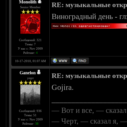
Monolith
RE: музыкальные отк
Senior Member
Виноградный день - гл
Сообщений: 321
Темы: 7
У нас с: Nov 2009
Рейтинг:
4
10-17-2010, 01:07 AM
Ganelon
RE: музыкальные отк
упрт
Gojira.
__________________
— Вот и все, — сказал
Сообщений: 936
Темы: 51
— Черт, — сказал я, 
У нас с: Nov 2009
Рейтинг:
38