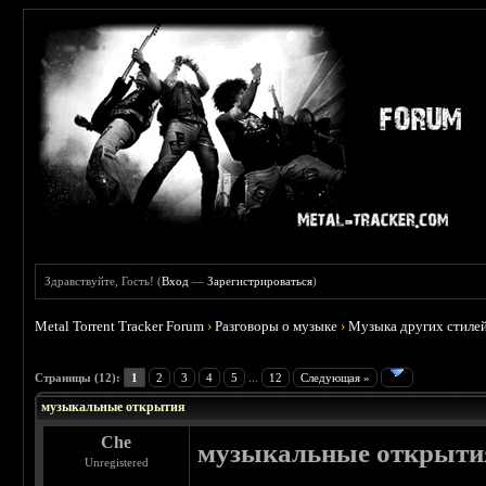
Здравствуйте, Гость! (
Вход
—
Зарегистрироваться
)
Metal Torrent Tracker Forum
›
Разговоры о музыке
›
Музыка других стиле
 3
Страницы (12):
1
2
3
4
5
...
12
Следующая »
музыкальные открытия
Che
музыкальные открыти
Unregistered