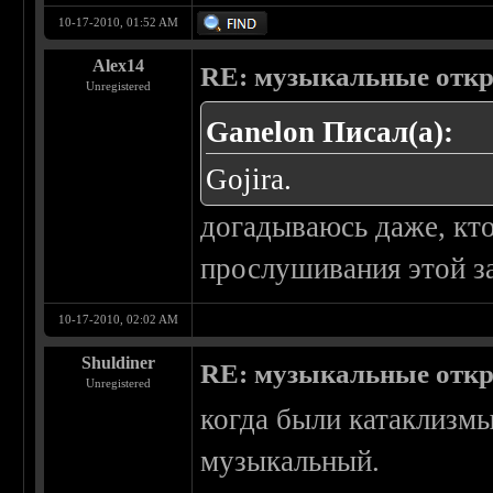
10-17-2010, 01:52 AM
Alex14
RE: музыкальные отк
Unregistered
Ganelon Писал(а):
Gojira.
догадываюсь даже, кт
прослушивания этой з
10-17-2010, 02:02 AM
Shuldiner
RE: музыкальные отк
Unregistered
когда были катаклиз
музыкальный.