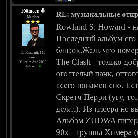
100meen
RE: музыкальные отк
Member
Rowland S. Howard - на
Последний альбум его 
близок.Жаль что помер
Сообщений: 115
Темы: 1
The Clash - только доб
У нас с: Aug 2009
Рейтинг:
6
оголтелый панк, оттого
всего понамешено. Ес
Скретч Перри (угу, то
делал). Из плеера не 
Альбом ZUDWA питерс
90х - группы Химера (