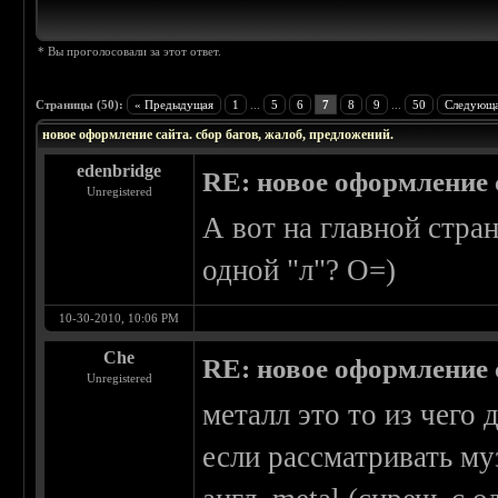
* Вы проголосовали за этот ответ.
Страницы (50):
« Предыдущая
1
...
5
6
7
8
9
...
50
Следующа
новое оформление сайта. сбор багов, жалоб, предложений.
edenbridge
RE: новое оформление с
Unregistered
А вот на главной стран
одной "л"? О=)
10-30-2010, 10:06 PM
Che
RE: новое оформление с
Unregistered
металл это то из чего 
если рассматривать муз