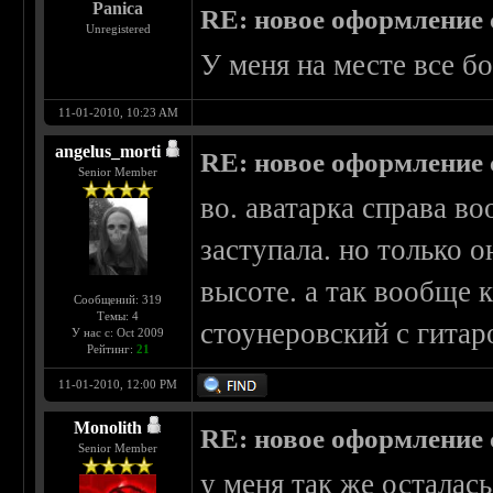
Panica
RE: новое оформление с
Unregistered
У меня на месте все б
11-01-2010, 10:23 AM
angelus_morti
RE: новое оформление с
Senior Member
во. аватарка справа в
заступала. но только о
высоте. а так вообще 
Сообщений: 319
Темы: 4
стоунеровский с гитар
У нас с: Oct 2009
Рейтинг:
21
11-01-2010, 12:00 PM
Monolith
RE: новое оформление с
Senior Member
у меня так же осталась