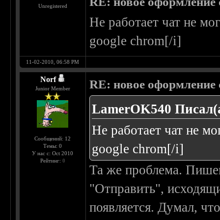
RE: новое оформление с
Unregistered
Не работает чат не мо
google chrom[/i]
11-02-2010, 06:58 PM
Norf
RE: новое оформление с
Junior Member
LamerOK540 Писал(а
Не работает чат не мо
Сообщений: 12
google chrom[/i]
Темы: 0
У нас с: Oct 2010
Рейтинг:
0
Та же проблема. Пише
"Отправить", исходящи
появляется. Думал, чт