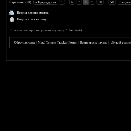
Страницы (50):
« Предыдущая
1
...
6
7
8
9
10
...
50
Следующ
Версия для просмотра
Подписаться на тему
Пользователи просматривают эту тему: 1 Гость(ей)
|
Обратная связь
|
Metal Torrent Tracker Forum
|
Вернуться к началу
|
|
Лёгкий режи