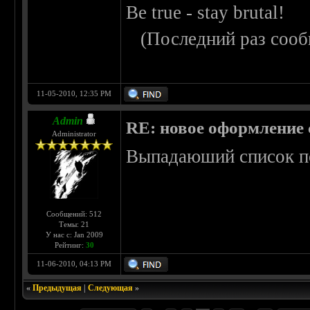
Be true - stay brutal!
(Последний раз сооб
11-05-2010, 12:35 PM
Admin
RE: новое оформление с
Administrator
Выпадаюший список п
Сообщений: 512
Темы: 21
У нас с: Jan 2009
Рейтинг:
30
11-06-2010, 04:13 PM
«
Предыдущая
|
Следующая
»