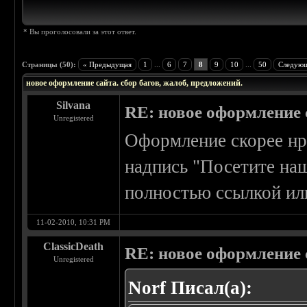
* Вы проголосовали за этот ответ.
Страницы (50):
« Предыдущая
1
...
6
7
8
9
10
...
50
Следующ
новое оформление сайта. сбор багов, жалоб, предложений.
Silvana
RE: новое оформление с
Unregistered
Оформление скорее нра
надпись "Посетите на
полностью ссылкой ил
11-02-2010, 10:31 PM
ClassicDeath
RE: новое оформление с
Unregistered
Norf Писал(а):