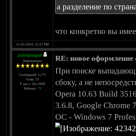
а разделение по стран
что конкретно вы имее
11-05-2010, 12:27 PM
zzashpaupat
RE: новое оформление с
Administrator
При поиске выпадающи
Сообщений: 1,275
Темы: 31
сбоку, а не непосредс
У нас с: Oct 2009
Рейтинг:
79
Opera 10.63 Build 351
3.6.8, Google Chrome 7
ОС - Windows 7 Profes