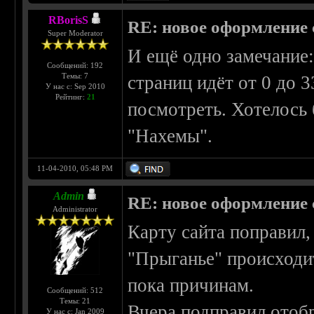
RBorisS
RE: новое оформление с
Super Moderator
И ещё одно замечание:
Сообщений: 192
Темы: 7
страниц идёт от 0 до 3
У нас с: Sep 2010
Рейтинг:
21
посмотреть. Хотелось 
"Нахемы".
11-04-2010, 05:48 PM
Admin
RE: новое оформление с
Administrator
Карту сайта поправил,
"Прыганье" происходит
пока причинам.
Сообщений: 512
Темы: 21
Вчера подправил отоб
У нас с: Jan 2009