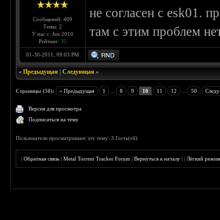
не согласен с esk01. 
Сообщений: 409
Темы: 2
там с этим проблем нет
У нас с: Jun 2010
Рейтинг:
35
01-30-2011, 09:03 PM
«
Предыдущая
|
Следующая
»
Страницы (50):
« Предыдущая
1
...
8
9
10
11
12
...
50
Следу
Версия для просмотра
Подписаться на тему
Пользователи просматривают эту тему: 3 Гость(ей)
|
Обратная связь
|
Metal Torrent Tracker Forum
|
Вернуться к началу
|
|
Лёгкий режи