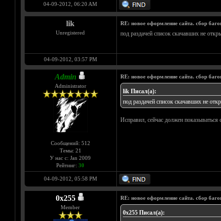
04-09-2012, 06:20 AM
lik
RE: новое оформление сайта. сбор баго
Unregistered
под раздачей список скачавших не откр
04-09-2012, 03:57 PM
Admin
RE: новое оформление сайта. сбор баго
Administrator
lik Писал(а):
под раздачей список скачавших не отк
Исправил, сейчас должен показываться 
Сообщений: 512
Темы: 21
У нас с: Jan 2009
Рейтинг:
30
04-09-2012, 05:58 PM
0х255
RE: новое оформление сайта. сбор баго
Member
0х255 Писал(а):