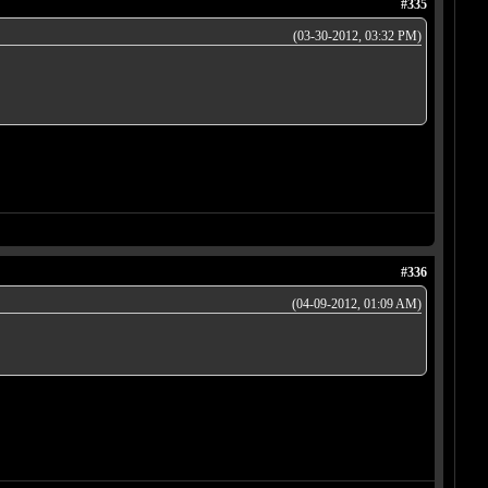
#335
(03-30-2012, 03:32 PM)
#336
(04-09-2012, 01:09 AM)