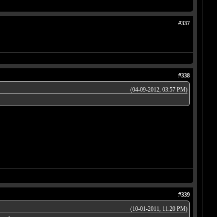
#337
#338
(04-09-2012, 03:57 PM)
#339
(10-01-2011, 11:20 PM)