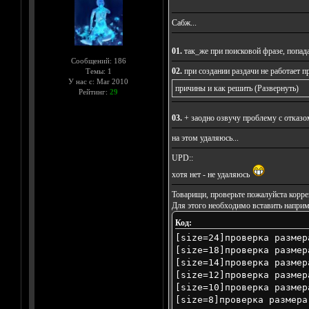
Сабж...
01.
так_же при поисковой фразе, попадаю
Сообщений: 186
02.
при создании раздачи не работает п
Темы: 1
У нас с: Mar 2010
причины и как решить
(Развернуть)
Рейтинг:
29
03.
+ заодно озвучу проблему с отказом
на этом удаляюсь...
UPD::
хотя нет - не удаляюсь
Товарищи, проверьте пожалуйста корре
Для этого необходимо вставить наприм
Код:
[size=24]проверка размер
[size=18]проверка размер
[size=14]проверка размер
[size=12]проверка размер
[size=10]проверка размер
[size=8]проверка размера