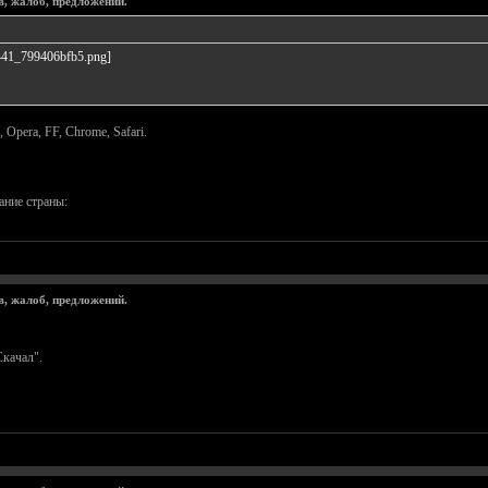
в, жалоб, предложений.
 Opera, FF, Chrome, Safari.
ание страны:
в, жалоб, предложений.
качал".