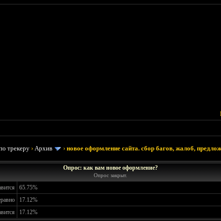
по трекеру
›
Архив
›
новое оформление сайта. сбор багов, жалоб, предлож
Опрос: как вам новое оформление?
Опрос закрыт.
авится
65.75%
еравно
17.12%
авится
17.12%