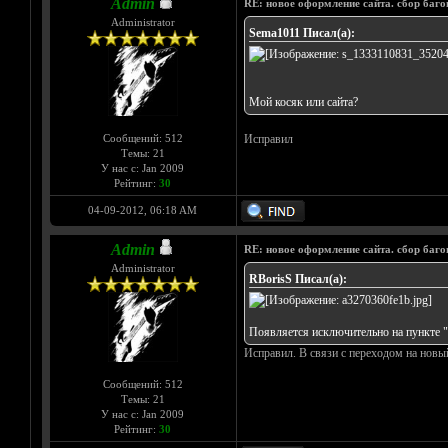
Admin
RE: новое оформление сайта. сбор баго
Administrator
Sema1011 Писал(а):
Мой косяк или сайта?
Сообщений: 512
Исправил
Темы: 21
У нас с: Jan 2009
Рейтинг:
30
04-09-2012, 06:18 AM
Admin
RE: новое оформление сайта. сбор баго
Administrator
RBorisS Писал(а):
Появляется исключительно на пункте "
Исправил. В связи с переходом на новы
Сообщений: 512
Темы: 21
У нас с: Jan 2009
Рейтинг:
30