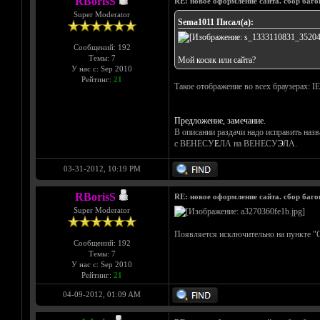
RBorisS
RE: новое оформление сайта. сбор баго
Super Moderator
Sema1011 Писал(а):
Сообщений: 192
Темы: 7
Мой косяк или сайта?
У нас с: Sep 2010
Рейтинг:
21
Такое отображение во всех браузерах: IE,
Предложение, замечание.
В описании раздачи надо исправить назв
с ВЕНЕСУ
Е
ЛА на ВЕНЕСУ
Э
ЛА.
03-31-2012, 10:19 PM
RBorisS
RE: новое оформление сайта. сбор баго
Super Moderator
Появляется исключительно на пункте "С
Сообщений: 192
Темы: 7
У нас с: Sep 2010
Рейтинг:
21
04-09-2012, 01:09 AM