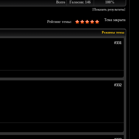
Всего
Голосов: 146
100%
[
Показать результаты
]
Тема закрыта
Рейтинг темы:
Режимы темы
#331
#332