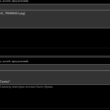
в, жалоб, предложений.
в, жалоб, предложений.
Скачал".
й анонсер некоторые колонки были убраны.