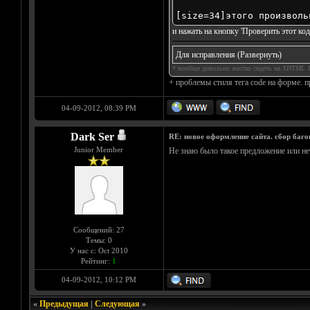
[size=34]этого произволь
и нажать на кнопку 'Проверить этот код
Для исправления
(Развернуть)
* вообще довольно жестко сидеть на
XHTML 1.
+ проблемы стиля тега code на форме. п
04-09-2012, 08:39 PM
Dark Ser
RE: новое оформление сайта. сбор баго
Junior Member
Не знаю было такое предложение или нет
Сообщений: 27
Темы: 0
У нас с: Oct 2010
Рейтинг:
1
04-09-2012, 10:12 PM
«
Предыдущая
|
Следующая
»