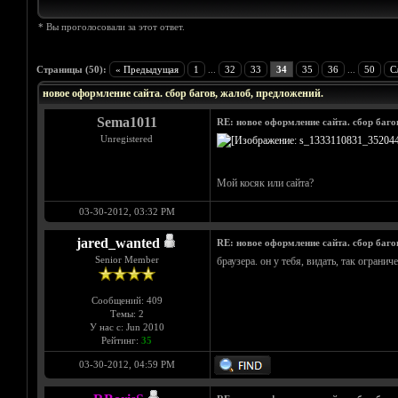
* Вы проголосовали за этот ответ.
Голосов: 2 - Средняя оценка: 4.5
1
2
3
4
5
Страницы (50):
« Предыдущая
1
...
32
33
34
35
36
...
50
С
новое оформление сайта. сбор багов, жалоб, предложений.
Sema1011
RE: новое оформление сайта. сбор баго
Unregistered
Мой косяк или сайта?
03-30-2012, 03:32 PM
jared_wanted
RE: новое оформление сайта. сбор баго
Senior Member
браузера. он у тебя, видать, так ограни
Сообщений: 409
Темы: 2
У нас с: Jun 2010
Рейтинг:
35
03-30-2012, 04:59 PM