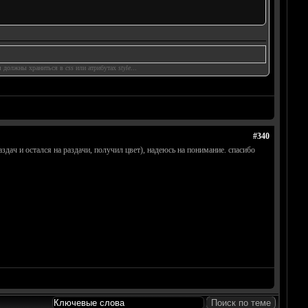
ия должны храниться в
css
или атрибутах
style
...
#340
здач и остался на раздачи, получил цвет), надеюсь на понимание. спасибо