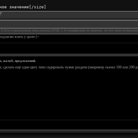
ное значение[/size]
!'
0 Strict
и использовать язык разметки
HTML 4
. В спецификации же написано, что все стили отображен
редлагаю взять у quote (=
в, жалоб, предложений.
, сделать ещё один цвет, типо сидировать чужие раздачи (например скачал 100 или 200 ра