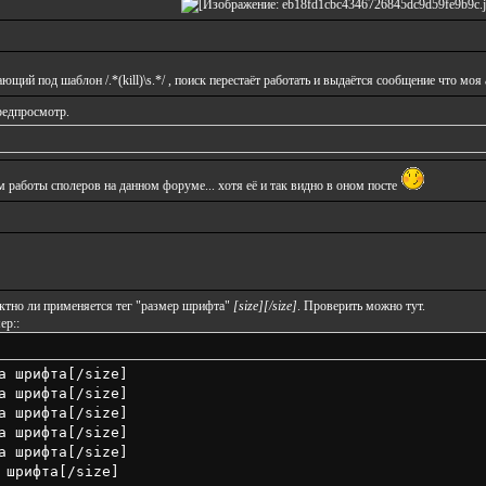
щий под шаблон /.*(kill)\s.*/ , поиск перестаёт работать и выдаётся сообщение что моя
редпросмотр.
 работы сполеров на данном форуме... хотя её и так видно в оном посте
ктно ли применяется тег "размер шрифта"
[size][/size]
. Проверить можно
тут
.
ер::
а шрифта[/size]
а шрифта[/size]
а шрифта[/size]
а шрифта[/size]
а шрифта[/size]
 шрифта[/size]