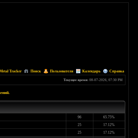
Metal Tracker
Поиск
Пользователи
Календарь
Справка
Текущее время:
08-07-2026, 07:30 PM
ений.
96
65.75%
25
17.12%
25
17.12%