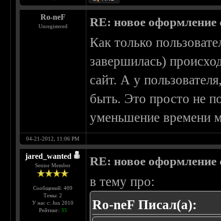
Ro-neF
RE: новое оформление с
Unregistered
Как только пользовате
завершилась) происхо
сайт. А у пользовател
быть. Это просто не 
уменьшение времени м
04-21-2012, 11:06 PM
jared_wanted
RE: новое оформление с
Senior Member
в тему про:
Сообщений: 409
Темы: 2
Ro-neF Писал(а):
У нас с: Jun 2010
Рейтинг:
35