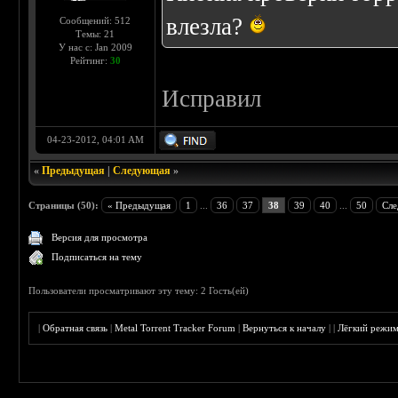
влезла?
Сообщений: 512
Темы: 21
У нас с: Jan 2009
Рейтинг:
30
Исправил
04-23-2012, 04:01 AM
«
Предыдущая
|
Следующая
»
Страницы (50):
« Предыдущая
1
...
36
37
38
39
40
...
50
Сле
Версия для просмотра
Подписаться на тему
Пользователи просматривают эту тему: 2 Гость(ей)
|
Обратная связь
|
Metal Torrent Tracker Forum
|
Вернуться к началу
|
|
Лёгкий режи