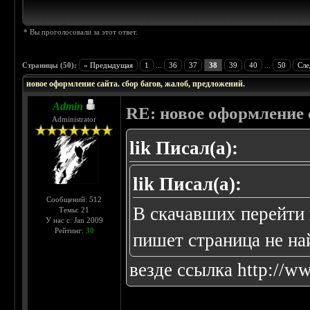
* Вы проголосовали за этот ответ.
Страницы (50):
« Предыдущая
1
...
36
37
38
39
40
...
50
Сле
новое оформление сайта. сбор багов, жалоб, предложений.
Admin
RE: новое оформление с
Administrator
lik Писал(а):
lik Писал(а):
Сообщений: 512
В скачавших перейти 
Темы: 21
У нас с: Jan 2009
Рейтинг:
30
пишет страница не на
везде ссылка
http://w