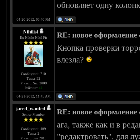
обновляет одну колонк
04-20-2012, 05:40 PM
Nihilist
RE: новое оформление с
Ex Nihilo Nihil Fit
Кнопка проверки торре
влезла?
Сообщений: 710
Темы: 32
У нас с: Sep 2009
Рейтинг:
42
04-21-2012, 11:45 AM
jared_wanted
RE: новое оформление с
Senior Member
ага, также как и в ред
Сообщений: 409
Темы: 2
"редактровать". для лу
У нас с: Jun 2010