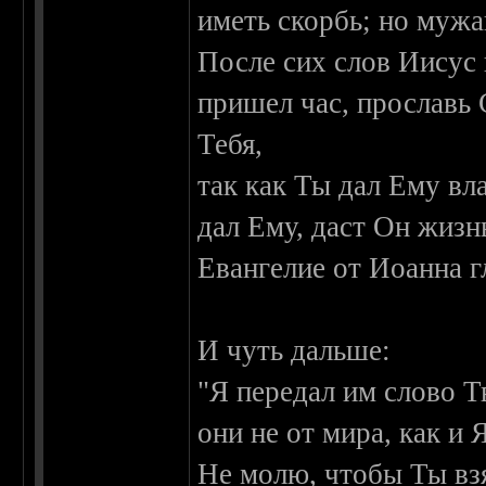
иметь скорбь; но мужа
После сих слов Иисус 
пришел час, прославь 
Тебя,
так как Ты дал Ему вл
дал Ему, даст Он жизн
Евангелие от Иоанна гл
И чуть дальше:
"Я передал им слово Т
они не от мира, как и 
Не молю, чтобы Ты взя