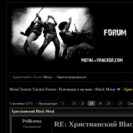
Здравствуйте, Гость! (
Вход
—
Зарегистрироваться
)
Metal Torrent Tracker Forum
›
Разговоры о музыке
›
Black Metal
›
Хрис
 5
Страницы (27):
« Предыдущая
1
...
21
22
23
24
25
...
27
Сле
Христианский Black Metal
Poliksena
RE: Христианский Blac
Unregistered