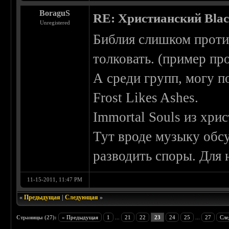
BoraguS
RE: Христианский Blac
Unregistered
Библия слишком проти
толковать. (пример пр
А среди групп, могу по
Frost Likes Ashes.
Immortal Souls из хрис
Тут вроде музыку обсу
разводить споры. Для
11-15-2011, 11:47 PM
«
Предыдущая
|
Следующая
»
Страницы (27):
« Предыдущая
1
...
21
22
23
24
25
...
27
Сле