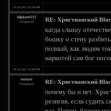
10-10-2011, 02:44 PM
slipknot515
RE: Христианский Blac
Unregistered
кагда слышу отечестве
бошку о стену разбить
полный, как людям ток
наркотой сам бог посо
10-12-2011, 05:06 PM
torture
RE: Христианский Blac
Unregistered
почему бы и нет. Хрис
религия, если судить с
раз. Потом, блэком мо