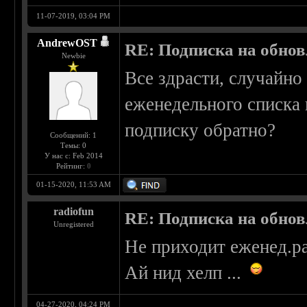
11-07-2019, 03:04 PM
AndrewOST
RE: Подписка на обно
Newbie
Все здрасти, случайно
еженедельного списка
подписку обратно?
Сообщений: 1
Темы: 0
У нас с: Feb 2014
Рейтинг:
0
01-15-2020, 11:53 AM
radiofun
RE: Подписка на обно
Unregistered
Не приходит еженед.ра
Ай нид хелп ...
04-27-2020, 04:24 PM