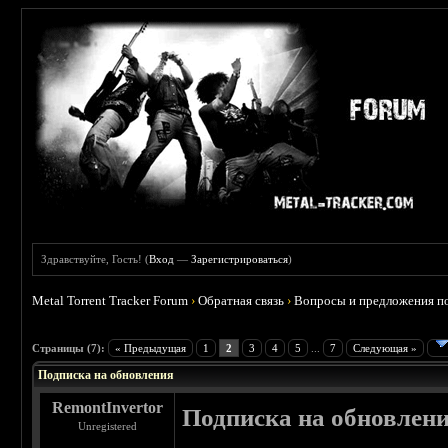
Здравствуйте, Гость! (
Вход
—
Зарегистрироваться
)
Metal Torrent Tracker Forum
›
Обратная связь
›
Вопросы и предложения по
 5
Страницы (7):
« Предыдущая
1
2
3
4
5
...
7
Следующая »
Подписка на обновления
RemontInvertor
Подписка на обновлен
Unregistered