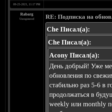
09-25-2021, 11:17 PM
Rabarg
RE: Подписка на обно
Unregistered
Che Писал(а):
Che Писал(а):
Acony Писал(а):
День добрый! Уже ме
обновления по свежи
стабильно раз 5-6 в г
продолжаться в буду
weekly или monthly п