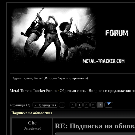
Здравствуйте, Гость! (
Вход
—
Зарегистрироваться
)
Metal Torrent Tracker Forum
›
Обратная связь
›
Вопросы и предложения по
 5
Страницы (7):
« Предыдущая
1
...
3
4
5
6
7
Подписка на обновления
Che
RE: Подписка на обно
Unregistered