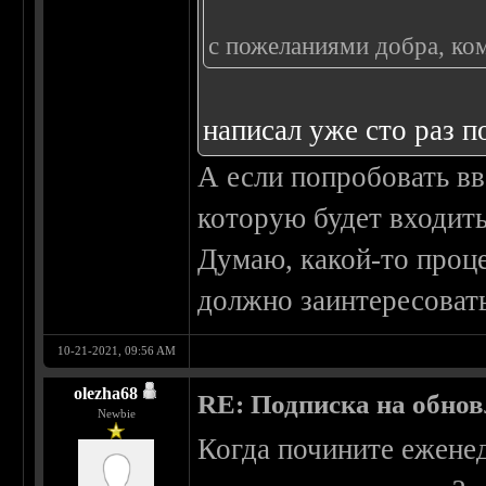
с пожеланиями добра, ко
написал уже сто раз 
А если попробовать вв
которую будет входит
Думаю, какой-то проце
должно заинтересовать
10-21-2021, 09:56 AM
olezha68
RE: Подписка на обно
Newbie
Когда почините ежене