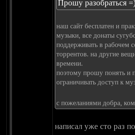
Прошу разобраться =
наш сайт бесплатен и пра
музыки, все донаты сугуб
поддерживать в рабочем с
торрентов. на другие вещ
времени.
поэтому прошу понять и п
ограничивать доступ к муз
с пожеланиями добра, ком
написал уже сто раз п