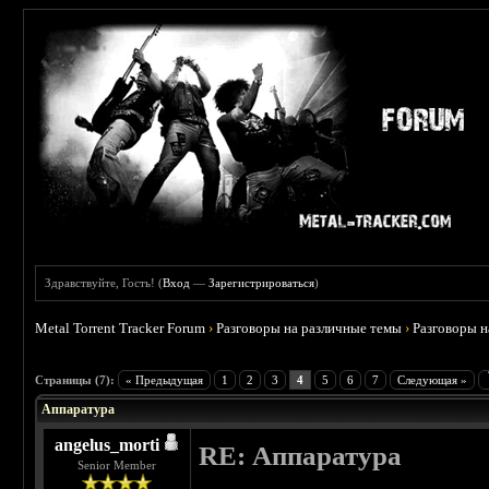
Здравствуйте, Гость! (
Вход
—
Зарегистрироваться
)
Metal Torrent Tracker Forum
›
Разговоры на различные темы
›
Разговоры 
 2.5
Страницы (7):
« Предыдущая
1
2
3
4
5
6
7
Следующая »
Аппаратура
angelus_morti
RE: Аппаратура
Senior Member