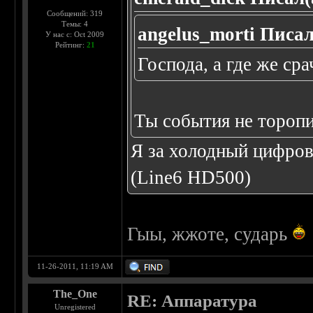
Сообщений: 319
Темы: 4
angelus_morti Писал
У нас с: Oct 2009
Рейтинг:
21
Господа, а где же ср
Ты события не торопи,
Я за холодный цифров
(Line6 HD500)
Гыы, жжоте, сударь
11-26-2011, 11:19 AM
The_One
RE: Аппаратура
Unregistered