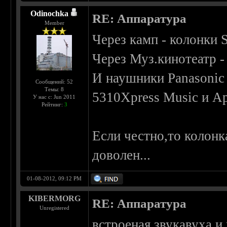
Odinochka
RE: Аппаратура
Member
Через камп - колонки
Через Муз.кинотеатр 
И наушники Panasonic
Сообщений: 52
Темы: 8
5310Xpress Music и Ap
У нас с: Jun 2011
Рейтинг:
3
Если честно,то колонк
доволен...
01-08-2012, 09:12 PM
KIBERMORG
RE: Аппаратура
Unregistered
встроеная звукавуха и