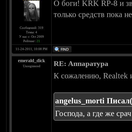
О боги! KRK RP-8 и зв
только средств пока не
Сообщений: 319
Темы: 4
У нас с: Oct 2009
Рейтинг:
21
11-24-2011, 10:08 PM
emerald_dick
RE: Аппаратура
Unregistered
К сожалению, Realtek 
angelus_morti Писал(
Господа, а где же сра