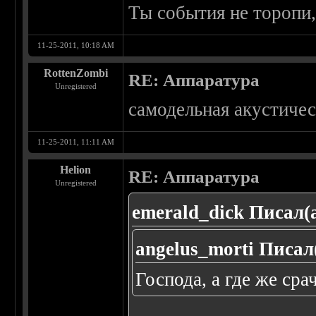
Ты события не торопи,
11-25-2011, 10:18 AM
RottenZombi
RE: Аппаратура
Unregistered
самодельная акустиче
11-25-2011, 11:11 AM
Helion
RE: Аппаратура
Unregistered
emerald_dick Писал(а
angelus_morti Писал
Господа, а где же сра