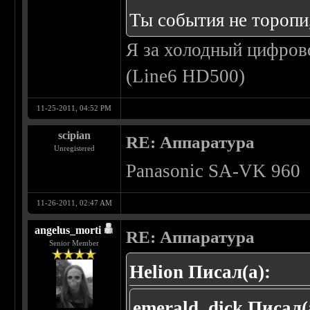
Ты события не торопи,
Я за холодный цифров
(Line6 HD500)
11-25-2011, 04:52 PM
scipian
RE: Аппаратура
Unregistered
Panasonic SA-VK 960
11-26-2011, 02:47 AM
angelus_morti
RE: Аппаратура
Senior Member
Helion Писал(а):
emerald_dick Писал(