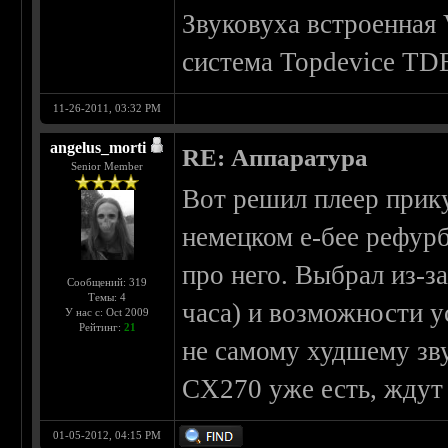
Звуковуха встроенная V
система Topdevice TD
11-26-2011, 03:32 PM
angelus_morti
RE: Аппаратура
Senior Member
Вот решил плеер прику
немецком е-бее рефурб
про него. Выбрал из-з
Сообщений: 319
Темы: 4
часа) и возможности у
У нас с: Oct 2009
Рейтинг:
21
не самому худшему зву
CX270 уже есть, ждут
01-05-2012, 04:15 PM