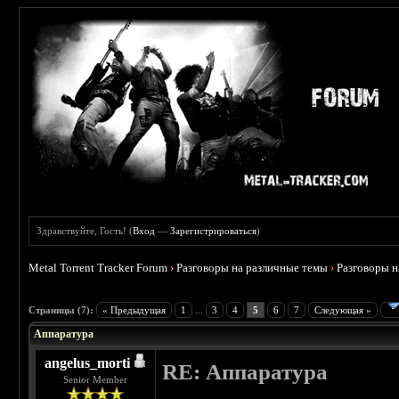
Здравствуйте, Гость! (
Вход
—
Зарегистрироваться
)
Metal Torrent Tracker Forum
›
Разговоры на различные темы
›
Разговоры 
 2.5
Страницы (7):
« Предыдущая
1
...
3
4
5
6
7
Следующая »
Аппаратура
angelus_morti
RE: Аппаратура
Senior Member