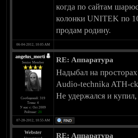
когда по сайтам шарюс
колонки UNITEK по 10
продам родину.
06-04-2012, 10:05 AM
angelus_morti
RE: Аппаратура
Senior Member
Надыбал на просторах
Audio-technika ATH-ck
Не удержался и купил,
Сообщений: 319
Темы: 4
У нас с: Oct 2009
Рейтинг:
21
07-28-2012, 10:55 AM
Webster
RE: Аппаратура