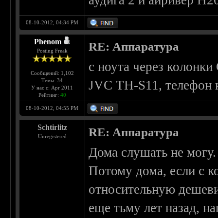
аудига 2 и айривер Н2
08-10-2012, 04:34 PM
Phenom
RE: Аппаратура
Posting Freak
с ноута через колонки
Сообщений: 1,102
Темы: 34
JVC TH-S11, телефон 
У нас с: Apr 2011
Рейтинг:
40
08-10-2012, 04:55 PM
Schtirlitz
RE: Аппаратура
Unregistered
Дома слушать не могу.
Потому дома, если с к
относительную дешевиз
еще тьму лет назад, 