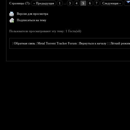
Страницы (7):
« Предыдущая
1
...
3
4
5
6
7
Следующая »
Версия для просмотра
Подписаться на тему
Пользователи просматривают эту тему: 1 Гость(ей)
|
Обратная связь
|
Metal Torrent Tracker Forum
|
Вернуться к началу
|
|
Лёгкий режи