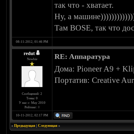
так что - хватает.
Ну, а машине))))))))))))
Там BOSE, так что дос
08-11-2012, 01:46 PM
redut
RE: Аппаратура
Newbie
Дома: Pioneer A9 + Kli
Портатив: Creative Aur
Сообщений: 2
Темы: 0
У нас с: May 2010
Рейтинг:
0
10-11-2012, 02:17 PM
«
Предыдущая
|
Следующая
»