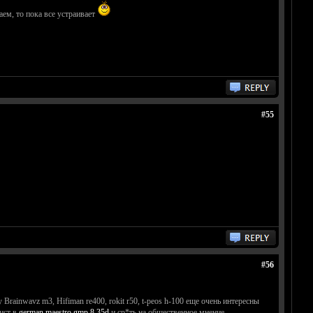
аем, то пока все устраивает
#55
#56
rainwavz m3, Hifiman re400, rokit r50, t-peos h-100 еще очень интересны
кист в
german maestro gmp 8.35d
и ср*ть на общественное мнение.