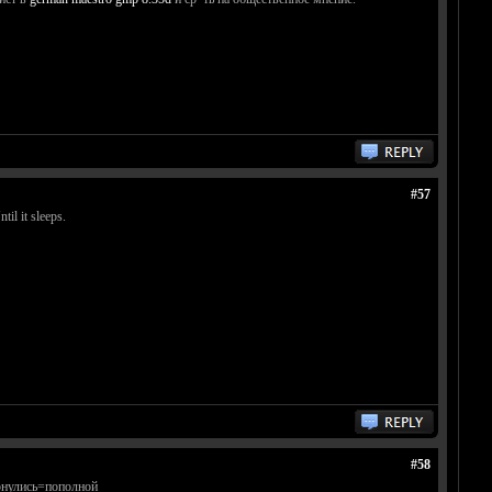
#57
l it sleeps.
#58
арнулись=пополной