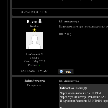
05-27-2013, 06:51 PM
Raven
RE: Аппаратура
Newbie
Если с компа,то при помощи акустики s
JBL 250p).
Сообщений: 9
Темы: 0
У нас с: May 2012
Рейтинг:
2
03-11-2020, 11:52 AM
Jakudzzzzza
RE: Аппаратура
Unregistered
Odinochka Писал(а):
Через камп - колонки SVEN BF-11;
Через Муз.кинотеатр - Panasonic SA-
И наушники Panasonic RP-HT0101 чере