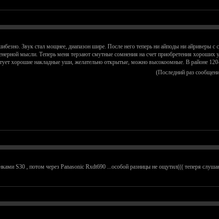
ибезно. Звук стал мощнее, диапазон шире. После него теперь ни айподы ни айриверы с с
нерной мысли. Теперь меня терзают смутные сомнения на счет приобретения хороших у
оветует хорошие накладные уши, желательно открытые, можно высокоомные. В районе 120
(Последний раз сообщени
онками S30 , потом через Panasonic Rxdt690 ...особой разницы не ощутил((( теперя слу