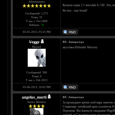
Administrator
Купили седня 2.1 microlab fc 530. Это, 
Be true - stay brutal!
Сообщений: 1,275
Темы: 31
У нас с: Oct 2009
Рейтинг:
79
05-01-2013, 03:25 PM
Veggr
RE: Аппаратура
Banned
акустика-Defender Mercury
Сообщений: 380
Темы: 0
У нас с: Feb 2013
05-06-2013, 10:02 PM
angelus_morti
RE: Аппаратура
Senior Member
За прошедшее время мой парк заметно 
Стационар: китайский цапо-усилитель 
Портатив: Rio karma (в ожидании MigelM
astrotek ax7 но негде взять послушать, 