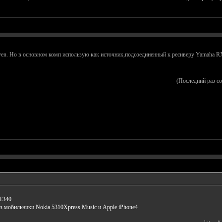
ven. Но в основном комп использую как источник,подсоединенный к ресиверу Yamaha RX 
(Последний раз с
HT340
з мобильники Nokia 5310Xpress Music и Apple iPhone4