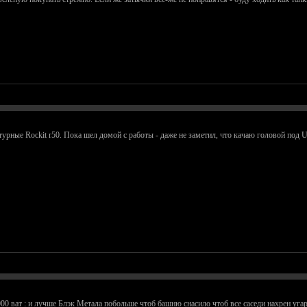
ные Rockit r50. Пока шел домой с работы - даже не заметил, что качаю головой под Unti
000 ват : и лучше Блэк Метала побольше чтоб башню снасило чтоб все саседи нахрен уг