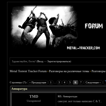
Здравствуйте, Гость! (
Вход
—
Зарегистрироваться
)
Metal Torrent Tracker Forum
›
Разговоры на различные темы
›
Разговоры
Голосов: 2 - Средняя оценка: 2.5
1
2
3
4
5
Страницы (7):
« Предыдущая
1
...
3
4
5
6
7
Следующая »
Аппаратура
TMD
RE: Аппаратура
Unregistered
самсунг..вот только написано C & T...