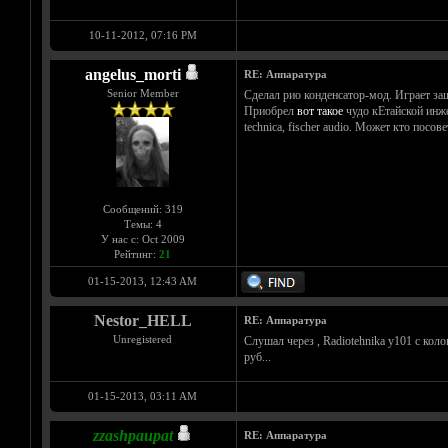
10-11-2012, 07:16 PM
angelus_morti
RE: Аппаратура
Senior Member
Сделал рио конденсатор-мод. Играет заш
Приобрел
вот такое
чудо кЕтайской инже
technica, fischer audio. Может кто пос
Сообщений: 319
Темы: 4
У нас с: Oct 2009
Рейтинг:
21
01-15-2013, 12:43 AM
Nestor_HELL
RE: Аппаратура
Unregistered
Слушал через , Radiotehnika y101 с кол
руб...
01-15-2013, 03:11 AM
zzashpaupat
RE: Аппаратура