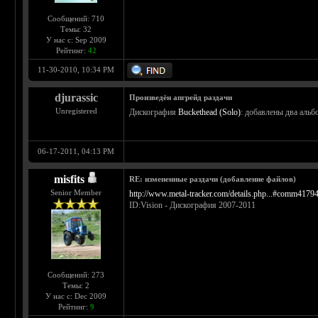
Сообщений: 710
Темы: 32
У нас с: Sep 2009
Рейтинг:
42
11-30-2010, 10:34 PM
djurassic
Произведён апгрейд раздачи
Unregistered
Дискография
Buckethead (Solo)
: добавлены два альб
06-17-2011, 04:13 PM
misfits
RE: измененные раздачи (добавление файлов)
Senior Member
http://www.metal-tracker.com/details.php...#comm4179
ID:Vision - Дискография 2007-2011
Сообщений: 273
Темы: 2
У нас с: Dec 2009
Рейтинг:
9