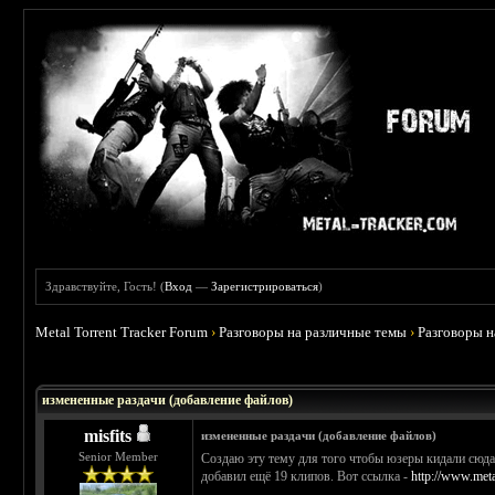
Здравствуйте, Гость! (
Вход
—
Зарегистрироваться
)
Metal Torrent Tracker Forum
›
Разговоры на различные темы
›
Разговоры 
 0
измененные раздачи (добавление файлов)
misfits
измененные раздачи (добавление файлов)
Senior Member
Создаю эту тему для того чтобы юзеры кидали сюда 
добавил ещё 19 клипов. Вот ссылка -
http://www.meta