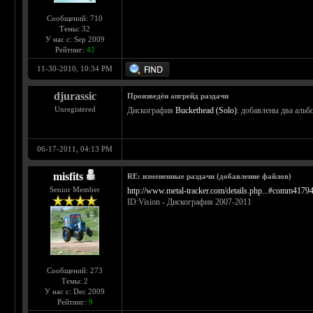
Сообщений: 710
Темы: 32
У нас с: Sep 2009
Рейтинг:
42
11-30-2010, 10:34 PM
djurassic
Произведён апгрейд раздачи
Unregistered
Дискография
Buckethead (Solo)
: добавлены два альб
06-17-2011, 04:13 PM
misfits
RE: измененные раздачи (добавление файлов)
Senior Member
http://www.metal-tracker.com/details.php...#comm4179
ID:Vision - Дискография 2007-2011
Сообщений: 273
Темы: 2
У нас с: Dec 2009
Рейтинг:
9