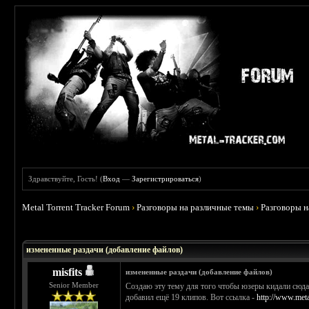
Здравствуйте, Гость! (
Вход
—
Зарегистрироваться
)
Metal Torrent Tracker Forum
›
Разговоры на различные темы
›
Разговоры 
 0
измененные раздачи (добавление файлов)
misfits
измененные раздачи (добавление файлов)
Senior Member
Создаю эту тему для того чтобы юзеры кидали сюда 
добавил ещё 19 клипов. Вот ссылка -
http://www.meta