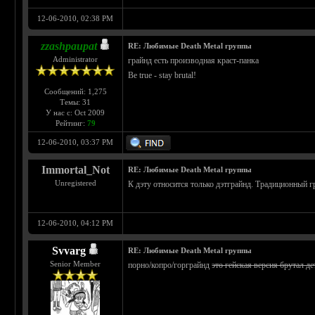
12-06-2010, 02:38 PM
zzashpaupat
RE: Любимые Death Metal группы
Administrator
грайнд есть производная краст-панка
Be true - stay brutal!
Сообщений: 1,275
Темы: 31
У нас с: Oct 2009
Рейтинг:
79
12-06-2010, 03:37 PM
Immortal_Not
RE: Любимые Death Metal группы
Unregistered
К дэту относится только дэтграйнд. Традиционный г
12-06-2010, 04:12 PM
Svvarg
RE: Любимые Death Metal группы
Senior Member
порно/копро/горграйнд
это гейская версия брутал де