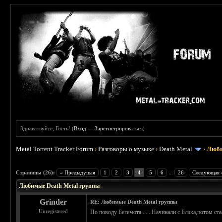
Здравствуйте, Гость! (
Вход
—
Зарегистрироваться
)
Metal Torrent Tracker Forum
›
Разговоры о музыке
›
Death Metal
›
Люби
: 4.25
Страницы (26):
« Предыдущая
1
2
3
4
5
6
...
26
Следующая 
Любимые Death Metal группы
Grinder
RE: Любимые Death Metal группы
Unregistered
По поводу Бегемота.......Начинали с Блэка,потом стал