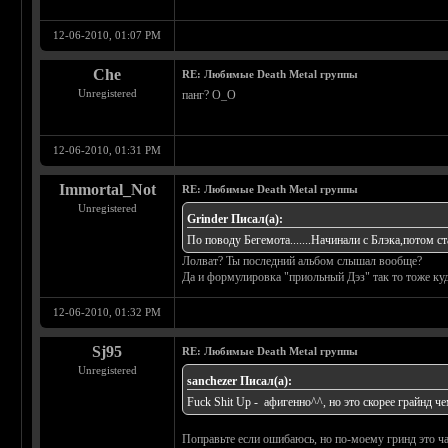
12-06-2010, 01:07 PM
Che
RE: Любимые Death Metal группы
Unregistered
панг? О_О
12-06-2010, 01:31 PM
Immortal_Not
RE: Любимые Death Metal группы
Unregistered
Grinder Писал(а):
По поводу Бегемота.......Начинали с Блэка,потом ста
Лолват? Ты последний альбом слышал вообще?
Да и формулировка "приольный Дэз" так то тоже куда
12-06-2010, 01:32 PM
Sj95
RE: Любимые Death Metal группы
Unregistered
sanchezer Писал(а):
Fuck Shit Up - афигенно^^, но это скорее грайнд ч
Поправьте если ошибаюсь, но по-моему гринд это ча