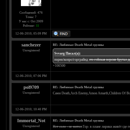
Сообщений: 476
Темы: 7
У нас с: Oct 2009
Рейтинг:
11
12-06-2010, 05:09 PM
sanchezer
RE: Любимые Death Metal группы
Unregistered
Svvarg Писал(а):
порно/копро/горграйнд
это гейская версия брутал д
+100500
12-06-2010, 07:06 PM
pol9709
RE: Любимые Death Metal группы
Unregistered
Сами Death,Arch Enemy,Amon Amarth,Children Of Bo
12-06-2010, 10:40 PM
Immortal_Not
RE: Любимые Death Metal группы
Unregistered
Нет соло - не митол
Гор- в плане лирики живёт где-т