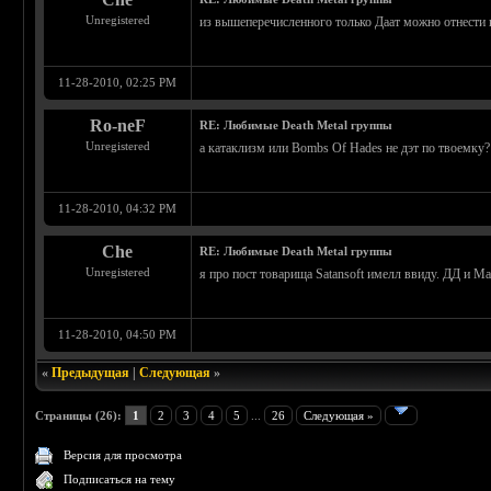
Unregistered
из вышеперечисленного только Даат можно отнести к
11-28-2010, 02:25 PM
Ro-neF
RE: Любимые Death Metal группы
Unregistered
а катаклизм или Bombs Of Hades не дэт по твоемку
11-28-2010, 04:32 PM
Che
RE: Любимые Death Metal группы
Unregistered
я про пост товарища Satansoft имелл ввиду. ДД и Ма
11-28-2010, 04:50 PM
«
Предыдущая
|
Следующая
»
Страницы (26):
1
2
3
4
5
...
26
Следующая »
Версия для просмотра
Подписаться на тему