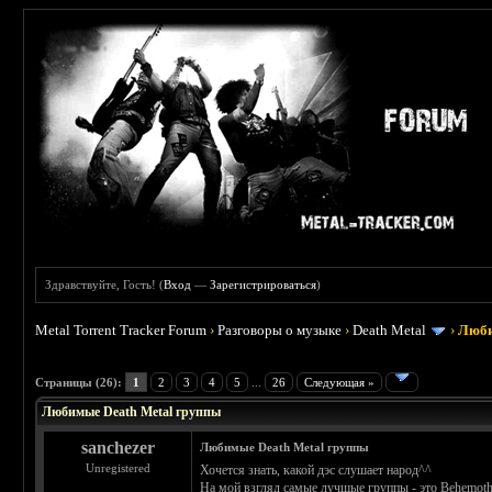
Здравствуйте, Гость! (
Вход
—
Зарегистрироваться
)
Metal Torrent Tracker Forum
›
Разговоры о музыке
›
Death Metal
›
Люби
: 4.25
Страницы (26):
1
2
3
4
5
...
26
Следующая »
Любимые Death Metal группы
sanchezer
Любимые Death Metal группы
Unregistered
Хочется знать, какой дэс слушает народ^^
На мой взгляд самые лучшые группы - это Behemoth, D