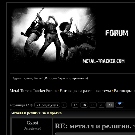
Здравствуйте, Гость! (
Вход
—
Зарегистрироваться
)
Metal Torrent Tracker Forum
›
Разговоры на различные темы
›
Разговоры 
 0
Страницы (21):
« Предыдущая
1
...
17
18
19
20
21
металл и религия. за и против.
Gxost
RE: металл и религия. 
Unregistered