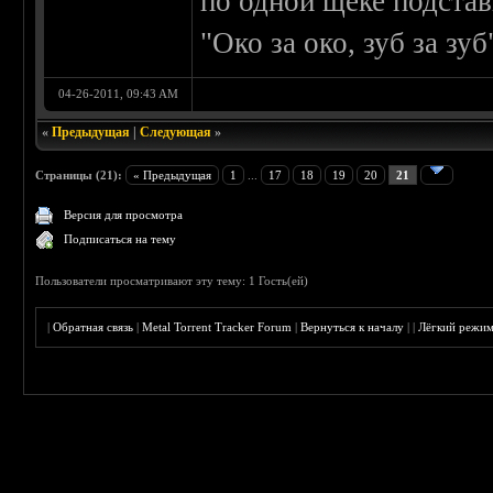
по одной щеке подста
"Око за око, зуб за зуб
04-26-2011, 09:43 AM
«
Предыдущая
|
Следующая
»
Страницы (21):
« Предыдущая
1
...
17
18
19
20
21
Версия для просмотра
Подписаться на тему
Пользователи просматривают эту тему: 1 Гость(ей)
|
Обратная связь
|
Metal Torrent Tracker Forum
|
Вернуться к началу
|
|
Лёгкий режи