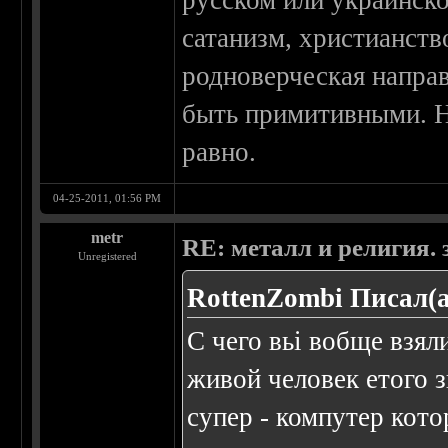
русском или украинско
сатанизм, христианств
родноверческая направ
быть примитивными. Ну
равно.
04-25-2011, 01:56 PM
metr
RE: металл и религия. 
Unregistered
RottenZombi Писал(а
С чего вьі вобще взя
живой человек етого з
супер - компутер кото