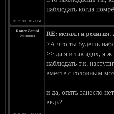
наблюдать когда помр
04-25-2011, 03:21 PM
RottenZombi
RE: металл и религия. 
Unregistered
>А что ты будешь наб
>> да я и так здох, я 
наблюдать т.к. наступ
вместе с головньім мо
и да, опять занесло не
ведь?
04-25-2011, 11:05 PM