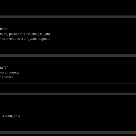
личие
дное сдержанное пронзающее душу
рного количества трупов и крови
и????
ному грайнду
е хватает
 на концертах