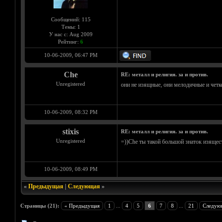
Сообщений: 115
Темы: 1
У нас с: Aug 2009
Рейтинг:
6
10-06-2009, 06:47 PM
Che
RE: металл и религия. за и против.
Unregistered
они не изящные, они мелодичные и четко
10-06-2009, 08:32 PM
stixis
RE: металл и религия. за и против.
Unregistered
=))Che ты такой большой знаток изяществ
10-06-2009, 08:49 PM
«
Предыдущая
|
Следующая
»
Страницы (21):
« Предыдущая
1
...
4
5
6
7
8
...
21
Следую