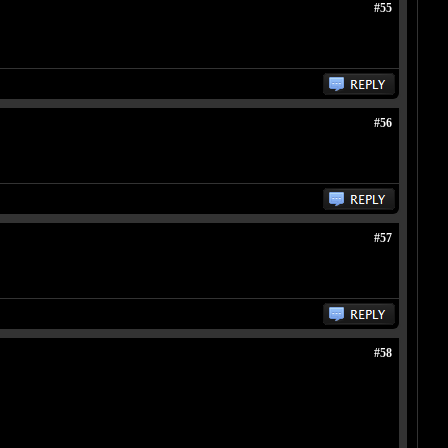
#55
#56
#57
#58