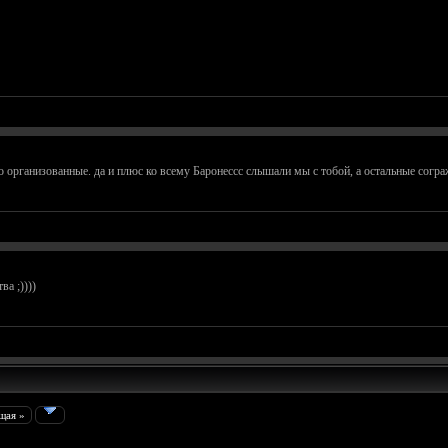
 организованные. да и плюс ко всему Баронессс слышали мы с тобой, а остальные согра
а ;))))
щая »