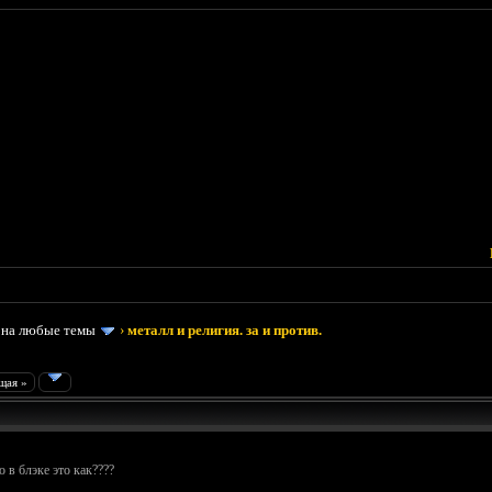
 на любые темы
›
металл и религия. за и против.
щая »
 в блэке это как????