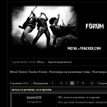
Здравствуйте, Гость! (
Вход
—
Зарегистрироваться
)
Metal Torrent Tracker Forum
›
Разговоры на различные темы
›
Разговоры
Голосов: 0 - Средняя оценка: 0
1
2
3
4
5
Страницы (21):
« Предыдущая
1
...
4
5
6
7
8
...
21
Следую
металл и религия. за и против.
danted26
RE: металл и религия. за и против.
Unregistered
Вот для меня большой вопрос изящество