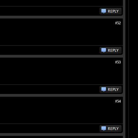
#52
#53
#54