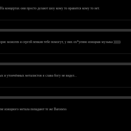
. На концертах они просто делают шоу кому то нравится кому то нет.
борис моисеев и сергей пенкин тебе помогут, у них ох*уенно изящная музыка ))))))
ных и утончённых металистов я слава богу не видел...
тие изящного метала попадают те же Baroness