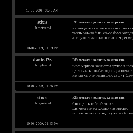
10-06-2009, 08:45 AM
stixis
RE: металл и религия. за и против.
Unregistered
ну изящество в моём понимании это ве
тоесть должно быть что-то более холо
а не тупо отталкивающее из-за через ме
10-06-2009, 01:19 PM
danted26
RE: металл и религия. за и против.
Unregistered
через мерного количества трупов и кров
ну это уже к канибал корпс и разномаст
как раз чего то леденящего душу в блэк
10-06-2009, 01:28 PM
stixis
RE: металл и религия. за и против.
Unregistered
блин ну как те бе объяснить
для меня это всё коряво и не красиво
все эти фишки с псевдо жутью особенно
10-06-2009, 01:43 PM