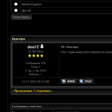
Internet Explorer
Другой
Голосов: 1 - Средняя оценка: 5
1
2
3
4
5
Браузеры
duuST
RE: Браузеры
С17H21NO4
Ооо, годик назад гдето перешел на хром
Сообщений: 420
Темы: 5
У нас с: Jan 2010
Рейтинг:
6
12-17-2010, 09:52 AM
«
Предыдущая
|
Следующая
»
Сообщения в этой теме