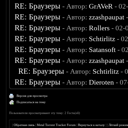
RE: Браузеры
- Автор:
GrAVeR
- 02
RE: Браузеры
- Автор:
zzashpaupat
-
RE: Браузеры
- Автор:
Rollers
- 02-
RE: Браузеры
- Автор:
Schtirlitz
- 0
RE: Браузеры
- Автор:
Satansoft
- 0
RE: Браузеры
- Автор:
zzashpaupat
-
RE: Браузеры
- Автор:
Schtirlitz
- 
RE: Браузеры
- Автор:
Dieroten
- 07
Версия для просмотра
Подписаться на тему
Пользователи просматривают эту тему: 2 Гость(ей)
|
Обратная связь
|
Metal Torrent Tracker Forum
|
Вернуться к началу
|
|
Лёгкий режи