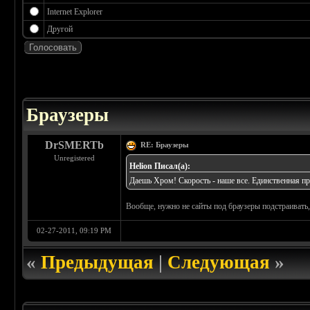
Internet Explorer
Другой
 5
Браузеры
DrSMERTb
RE: Браузеры
Unregistered
Helion Писал(а):
Даешь Хром! Скорость - наше все. Единственная пр
Вообще, нужно не сайты под браузеры подстраивать,
02-27-2011, 09:19 PM
«
Предыдущая
|
Следующая
»