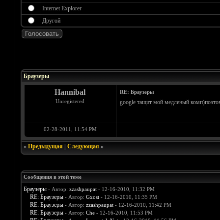
Internet Explorer
Другой
Голосов: 1 - Средняя оценка: 5
1
2
3
4
5
Браузеры
Hannibal
RE: Браузеры
Unregistered
google тащит мой медленый комп)поэтом
02-28-2011, 11:54 PM
«
Предыдущая
|
Следующая
»
Сообщения в этой теме
Браузеры
- Автор:
zzashpaupat
- 12-16-2010, 11:32 PM
RE: Браузеры
- Автор:
Gxost
- 12-16-2010, 11:35 PM
RE: Браузеры
- Автор:
zzashpaupat
- 12-16-2010, 11:42 PM
RE: Браузеры
- Автор:
Che
- 12-16-2010, 11:53 PM