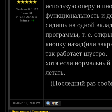
использую оперу и ино
Сообщений: 1,102
Темы: 34
функциональность и де
У нас с: Apr 2011
Рейтинг:
40
сидишь на одной вклад
программы, т. е. откры
кнопку назад(или закр
так работает шустро.
хотя если нормальный 
летать.
(Последний раз сооб
02-02-2012, 09:36 PM
«
Предыдущая
|
Следующая
»