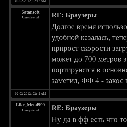
02-02-2012, 02:12 AM
Satansoft
RE: Браузеры
Unregistered
Долгое время использо
удобной казалась, теп
прирост скорости загр
может до 700 метров з
портируются в основн
заметил, ФФ 4 - закос
02-02-2012, 02:42 AM
Like_Metal999
RE: Браузеры
Unregistered
Ну да в фф есть что т