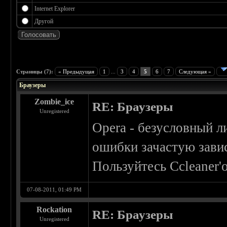
Internet Explorer
Другой
 5
Страницы (7):
« Предыдущая
1
...
3
4
5
6
7
Следующая »
Браузеры
Zombie_ice
RE: Браузеры
Unregistered
Opera - безусловный л
ошибки зачастую завис
Пользуйтесь Ccleaner'о
07-08-2011, 01:49 PM
Rockation
RE: Браузеры
Unregistered