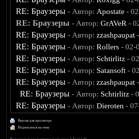
RE: Браузеры
- Автор:
Apostate
- 02
RE: Браузеры
- Автор:
GrAVeR
- 0
RE: Браузеры
- Автор:
zzashpaupat
-
RE: Браузеры
- Автор:
Rollers
- 02-
RE: Браузеры
- Автор:
Schtirlitz
- 0
RE: Браузеры
- Автор:
Satansoft
- 0
RE: Браузеры
- Автор:
zzashpaupat
-
RE: Браузеры
- Автор:
Schtirlitz
- 
RE: Браузеры
- Автор:
Dieroten
- 07
Версия для просмотра
Подписаться на тему