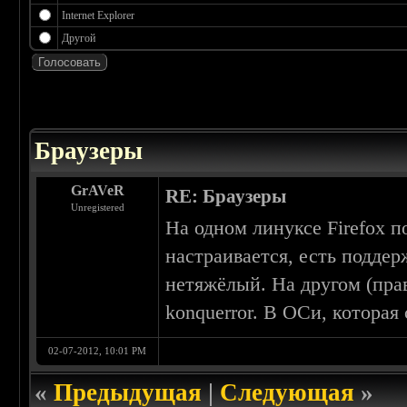
Internet Explorer
Другой
 5
Браузеры
GrAVeR
RE: Браузеры
Unregistered
На одном линуксе Firefox п
настраивается, есть поддер
нетяжёлый. На другом (прав
konquerror. В ОСи, которая
02-07-2012, 10:01 PM
«
Предыдущая
|
Следующая
»