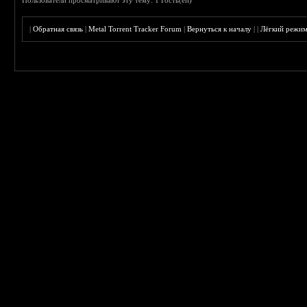
Пользователи просматривают эту тему: 1 Гость(ей)
|
Обратная связь
|
Metal Torrent Tracker Forum
|
Вернуться к началу
|
|
Лёгкий режи