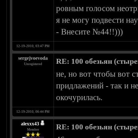
ровным голосом неотры
я не могу подвести нау
- Внесите №44!!)))
12-19-2010, 03:47 PM
sergejvoevoda
RE: 100 обезьян (стырен
Unregistered
не, но вот чтобы вот ст
придлажений - так и не
окочурилась.
12-19-2010, 06:44 PM
alexxx43
RE: 100 обезьян (стырен
Member