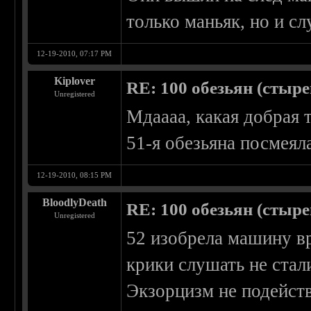
только маньяк, но и с
12-19-2010, 07:17 PM
Kiplover
RE: 100 обезьян (стырен
Unregistered
Мдаааа, какая добрая т
51-я обезьяна посмеял
12-19-2010, 08:15 PM
BloodlyDeath
RE: 100 обезьян (стырен
Unregistered
52 изобрела машину вр
крики слушать не стал
Экзорцизм не подейст