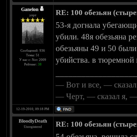
Ganelon
RE: 100 обезьян (стырен
упрт
53-я догнала убегающи
убили. 48я обезьяна ре
обезьяны 49 и 50 был
Сообщений: 936
Темы: 51
убийства. в тюремной 
У нас с: Nov 2009
Рейтинг:
38
__________________
— Вот и все, — сказал
— Черт, — сказал я, 
12-19-2010, 09:18 PM
BloodlyDeath
RE: 100 обезьян (стырен
Unregistered
54 обезьяна, решила 