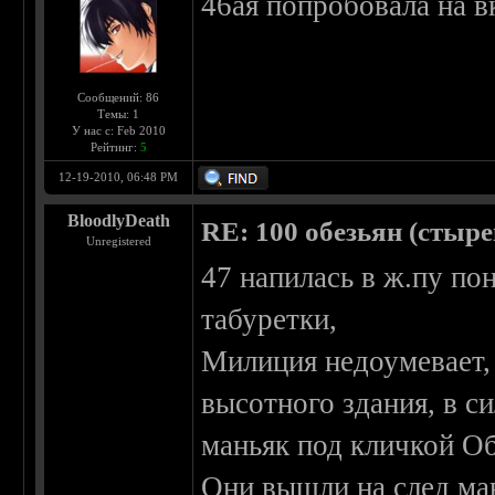
46ая попробовала на в
Сообщений: 86
Темы: 1
У нас с: Feb 2010
Рейтинг:
5
12-19-2010, 06:48 PM
BloodlyDeath
RE: 100 обезьян (стырен
Unregistered
47 напилась в ж.пу по
табуретки,
Милиция недоумевает, 
высотного здания, в си
маньяк под кличкой Об
Они вышли на след ман