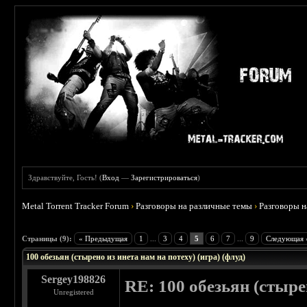
Здравствуйте, Гость! (
Вход
—
Зарегистрироваться
)
Metal Torrent Tracker Forum
›
Разговоры на различные темы
›
Разговоры 
 0
Страницы (9):
« Предыдущая
1
...
3
4
5
6
7
...
9
Следующая 
100 обезьян (стырено из инета нам на потеху) (игра) (флуд)
Sergey198826
RE: 100 обезьян (стырен
Unregistered