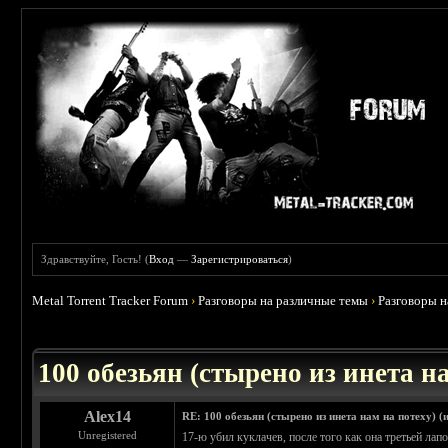
Здравствуйте, Гость! (
Вход
—
Зарегистрироваться
)
Metal Torrent Tracker Forum
›
Разговоры на различные темы
›
Разговоры 
 0
100 обезьян (стырено из инета на
Alex14
RE: 100 обезьян (стырено из инета нам на потеху) (
Unregistered
17-ю убил куклачев, после того как она третьей лап