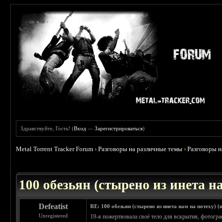
Здравствуйте, Гость! (
Вход
—
Зарегистрироваться
)
Metal Torrent Tracker Forum
›
Разговоры на различные темы
›
Разговоры 
 0
100 обезьян (стырено из инета на
Defeatist
RE: 100 обезьян (стырено из инета нам на потеху) (
Unregistered
19-я пожертвовала своё тело для вскрытия, фотогра