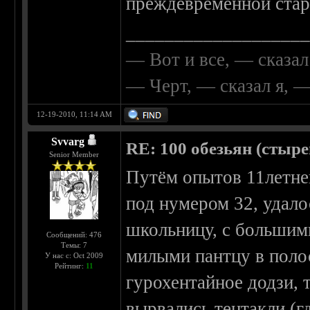
преждевременной стар
__________________
— Вот и все, — сказал
— Черт, — сказал я, 
12-19-2010, 11:14 AM
Svvarg
RE: 100 обезьян (стырен
Senior Member
Путём опытов 11летнег
под нумером 32, удал
школьницу, с большими.
Сообщений: 476
Темы: 7
милыми пантцу в полос
У нас с: Oct 2009
Рейтинг:
11
гурохентайное додзи, 
вырвались тентакли (г