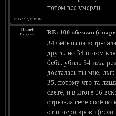
потом все умерли.
12-19-2010, 12:22 PM
Ro-neF
RE: 100 обезьян (стырен
Unregistered
34 бебезьяна встречал
друга, но 34 потом влю
бебе. убила 34 изза р
досталась ты мне, дык
35, потому что та лиш
свете, и в итоге 36 вс
отрезала себе своё по
от потери крови (если