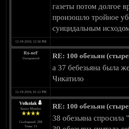
газеты потом долгое в
произошло тройное уб
суицидальным исходом
12-19-2010, 12:56 PM
Ro-neF
RE: 100 обезьян (стырен
Unregistered
а 37 бебезьяна была ж
Чикатило
12-19-2010, 01:12 PM
Volkolak
RE: 100 обезьян (стырен
Senior Member
38 обезьяна спросила 
Сообщений: 288
Темы: 11