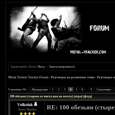
Здравствуйте, Гость! (
Вход
—
Зарегистрироваться
)
Metal Torrent Tracker Forum
›
Разговоры на различные темы
›
Разговоры 
 0
Страницы (9):
« Предыдущая
1
2
3
4
5
6
...
9
Следующая »
100 обезьян (стырено из инета нам на потеху) (игра) (флуд)
Volkolak
RE: 100 обезьян (стырен
Senior Member