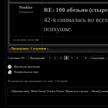
Puukko
RE: 100 обезьян (стырен
Unregistered
42-я снималась во все
психушке.
12-19-2010, 03:02 PM
«
Предыдущая
|
Следующая
»
Страницы (9):
« Предыдущая
1
2
3
4
5
6
...
9
Следующая »
Версия для просмотра
Подписаться на тему
Пользователи просматривают эту тему: 1 Гость(ей)
|
Обратная связь
|
Metal Torrent Tracker Forum
|
Вернуться к началу
|
|
Лёгкий режи