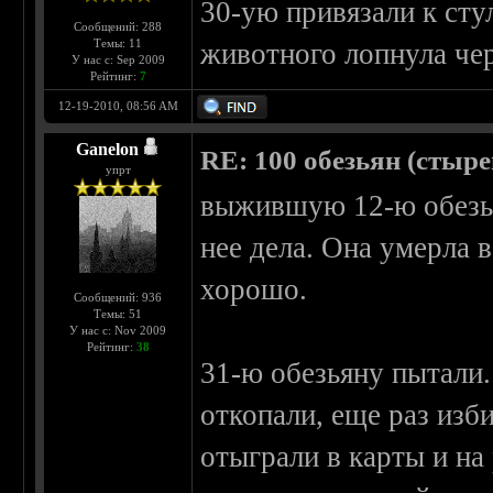
30-ую привязали к сту
Сообщений: 288
Темы: 11
животного лопнула чер
У нас с: Sep 2009
Рейтинг:
7
12-19-2010, 08:56 AM
Ganelon
RE: 100 обезьян (стырен
упрт
выжившую 12-ю обезья
нее дела. Она умерла в
хорошо.
Сообщений: 936
Темы: 51
У нас с: Nov 2009
Рейтинг:
38
31-ю обезьяну пытали.
откопали, еще раз изб
отыграли в карты и на