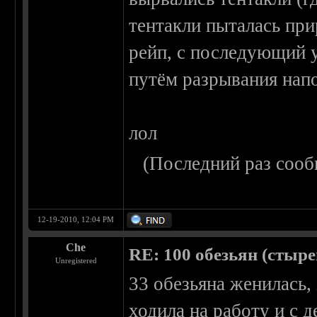
тентакли пыталась пр
рейп, с последующий
путём разрывания напо
лол
(Последний раз сооб
12-19-2010, 12:04 PM
Che
RE: 100 обезьян (стырен
Unregistered
33 обезьяна женилась,
ходила на работу и с д