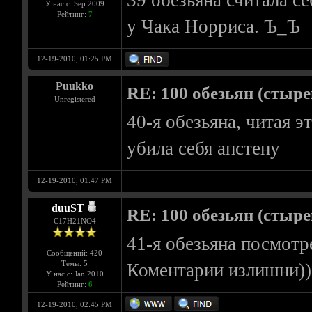
39 обезьяна считала се
У нас с: Sep 2009
Рейтинг:
7
у Чака Норриса. Ъ_Ъ
12-19-2010, 01:25 PM
Puukko
RE: 100 обезьян (стырен
Unregistered
40-я обезьяна, читая э
убила себя апстену
12-19-2010, 01:47 PM
duuST
RE: 100 обезьян (стырен
С17H21NO4
41-я обезьяна посмотр
Сообщений: 420
Темы: 5
Коментарии излишни))
У нас с: Jan 2010
Рейтинг:
6
12-19-2010, 02:45 PM