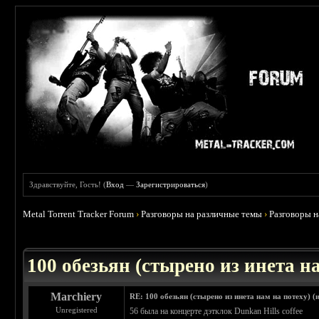
Здравствуйте, Гость! (
Вход
—
Зарегистрироваться
)
Metal Torrent Tracker Forum
›
Разговоры на различные темы
›
Разговоры 
 0
100 обезьян (стырено из инета на
Marchiery
RE: 100 обезьян (стырено из инета нам на потеху) (
Unregistered
56 была на концерте дэтклок Dunkan Hills coffee